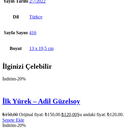
Yayın Tarihi
2/7/2022
Dil
Türkçe
Sayfa Sayısı
416
Boyut
13 x 19,5 cm
İlginizi Çelebilir
İndirim
-20%
İlk Yürek – Adil Güzelsoy
₺
150,00
Orijinal fiyat: ₺150,00.
₺
120,00
Şu andaki fiyat: ₺120,00.
Sepete Ekle
İndirim
-20%