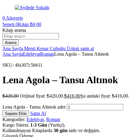
0
Alışveriş
Sepeti
0Kitap
₺
0,00
Kitap arama
Arama
Ana Sayfa
Menü
Kenar Çubuğu
Ürünü satın al
Ana Sayfa
Edebiyat
Roman
Lena Agola – Tansu Altınok
SKU:
4fa307c5bb11
Lena Agola – Tansu Altınok
₺
420,00
Orijinal fiyat: ₺420,00.
₺
416,00
Şu andaki fiyat: ₺416,00.
Lena Agola - Tansu Altınok adet
Satın Al
Sepete Ekle
Kategoriler:
Edebiyat
,
Roman
Kargo Süresi:
1-3 Gün
(Yurtiçi).
Kullanılmayan Kitaplarda
30 gün
iade ve değişim.
Güvenli Ödeme