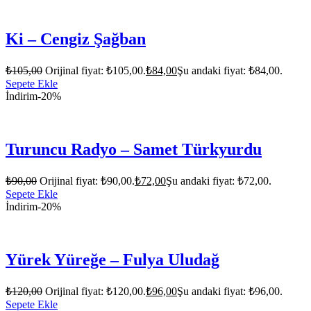
Ki – Cengiz Şağban
₺
105,00
Orijinal fiyat: ₺105,00.
₺
84,00
Şu andaki fiyat: ₺84,00.
Sepete Ekle
İndirim
-20%
Turuncu Radyo – Samet Türkyurdu
₺
90,00
Orijinal fiyat: ₺90,00.
₺
72,00
Şu andaki fiyat: ₺72,00.
Sepete Ekle
İndirim
-20%
Yürek Yüreğe – Fulya Uludağ
₺
120,00
Orijinal fiyat: ₺120,00.
₺
96,00
Şu andaki fiyat: ₺96,00.
Sepete Ekle