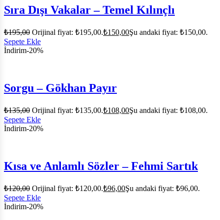
Sıra Dışı Vakalar – Temel Kılınçlı
₺
195,00
Orijinal fiyat: ₺195,00.
₺
150,00
Şu andaki fiyat: ₺150,00.
Sepete Ekle
İndirim
-20%
Sorgu – Gökhan Payır
₺
135,00
Orijinal fiyat: ₺135,00.
₺
108,00
Şu andaki fiyat: ₺108,00.
Sepete Ekle
İndirim
-20%
Kısa ve Anlamlı Sözler – Fehmi Sartık
₺
120,00
Orijinal fiyat: ₺120,00.
₺
96,00
Şu andaki fiyat: ₺96,00.
Sepete Ekle
İndirim
-20%