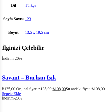
Dil
Türkçe
Sayfa Sayısı
123
Boyut
13,5 x 19,5 cm
İlginizi Çelebilir
İndirim
-20%
Savant – Burhan Işık
₺
135,00
Orijinal fiyat: ₺135,00.
₺
108,00
Şu andaki fiyat: ₺108,00.
Sepete Ekle
İndirim
-23%