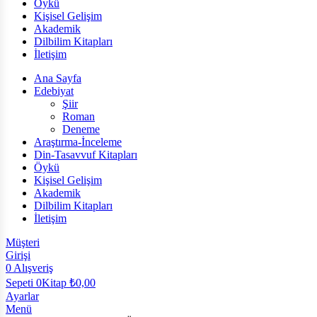
Öykü
Kişisel Gelişim
Akademik
Dilbilim Kitapları
İletişim
Ana Sayfa
Edebiyat
Şiir
Roman
Deneme
Araştırma-İnceleme
Din-Tasavvuf Kitapları
Öykü
Kişisel Gelişim
Akademik
Dilbilim Kitapları
İletişim
Müşteri
Girişi
0
Alışveriş
Sepeti
0Kitap
₺
0,00
Ayarlar
Menü