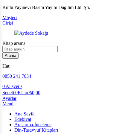
Kutlu Yayınevi Basım Yayım Dağıtım Ltd. Şti.
Müşteri
Girişi
Kitap arama
Arama
Hat:
0850 241 7634
0
Alışveriş
Sepeti
0Kitap
₺
0,00
Ayarlar
Menü
Ana Sayfa
Edebiyat
Araştırma-İnceleme
Din-Tasavvuf Kitapları