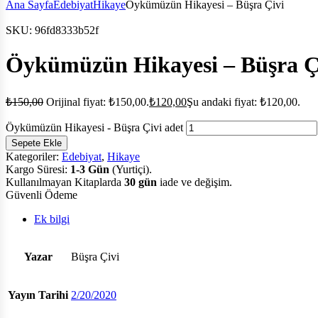
Ana Sayfa
Edebiyat
Hikaye
Öykümüzün Hikayesi – Büşra Çivi
SKU:
96fd8333b52f
Öykümüzün Hikayesi – Büşra Ç
₺
150,00
Orijinal fiyat: ₺150,00.
₺
120,00
Şu andaki fiyat: ₺120,00.
Öykümüzün Hikayesi - Büşra Çivi adet
Sepete Ekle
Kategoriler:
Edebiyat
,
Hikaye
Kargo Süresi:
1-3 Gün
(Yurtiçi).
Kullanılmayan Kitaplarda
30 gün
iade ve değişim.
Güvenli Ödeme
Ek bilgi
Yazar
Büşra Çivi
Yayın Tarihi
2/20/2020