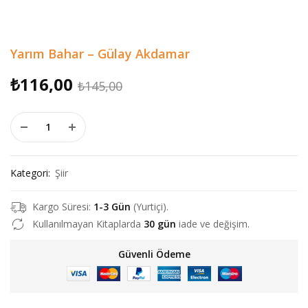
Yarım Bahar – Gülay Akdamar
Orijinal
Şu
₺
116,00
₺
145,00
fiyat:
andaki
Yarım Bahar - Gülay Akdamar adet
₺145,00.
fiyat:
₺116,00.
Kategori:
Şiir
Kargo Süresi:
1-3 Gün
(Yurtiçi).
Kullanılmayan Kitaplarda
30 gün
iade ve değişim.
Güvenli Ödeme