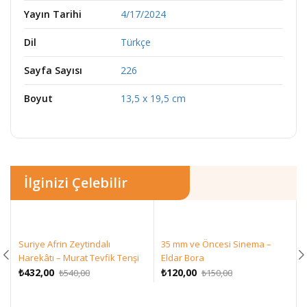
Yayın Tarihi
4/17/2024
Dil
Türkçe
Sayfa Sayısı
226
Boyut
13,5 x 19,5 cm
İlginizi Çelebilir
Suriye Afrin Zeytindalı
35 mm ve Öncesi Sinema –
Harekâtı – Murat Tevfik Tenşi
Eldar Bora
Orijinal
Şu
Orijinal
Şu
₺
432,00
₺
120,00
₺
540,00
₺
150,00
fiyat:
andaki
fiyat:
andaki
₺540,00.
fiyat:
₺150,00.
fiyat: