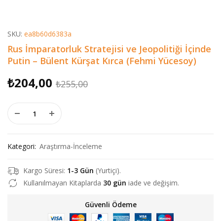
SKU:
ea8b60d6383a
Rus İmparatorluk Stratejisi ve Jeopolitiği İçinde
Putin – Bülent Kürşat Kırca (Fehmi Yücesoy)
Orijinal
Şu
₺
204,00
₺
255,00
fiyat:
andaki
Rus İmparatorluk Stratejisi ve Jeopolitiği İçinde Putin - Bülen
₺255,00.
fiyat:
₺204,00.
Kategori:
Araştırma-İnceleme
Kargo Süresi:
1-3 Gün
(Yurtiçi).
Kullanılmayan Kitaplarda
30 gün
iade ve değişim.
Güvenli Ödeme