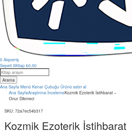
0
Alışveriş
Sepeti
0Kitap
₺
0,00
Kitap
arama
Arama
Ana Sayfa
Menü
Kenar Çubuğu
Ürünü satın al
Ana Sayfa
Araştırma-İnceleme
Kozmik Ezoterik İstihbarat –
Onur Dikmeci
SKU:
72a7ec54b317
Kozmik Ezoterik İstihbarat