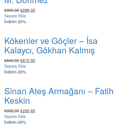
Orijinal
Şu
₺
360,00
₺
288,00
fiyat:
andaki
Sepete Ekle
₺360,00.
fiyat:
İndirim
-20%
₺288,00.
Kökenler ve Göçler – İsa
Kalaycı, Gökhan Kalmış
Orijinal
Şu
₺
840,00
₺
672,00
fiyat:
andaki
Sepete Ekle
₺840,00.
fiyat:
İndirim
-20%
₺672,00.
Sinan Ateş Armağanı – Fatih
Keskin
Orijinal
Şu
₺
332,00
₺
265,60
fiyat:
andaki
Sepete Ekle
₺332,00.
fiyat:
İndirim
-20%
₺265,60.