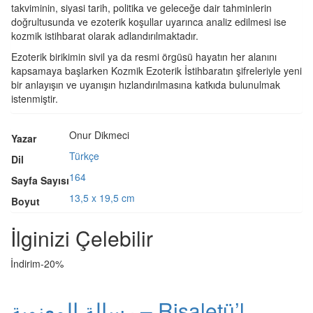
takviminin, siyasi tarih, politika ve geleceğe dair tahminlerin
doğrultusunda ve ezoterik koşullar uyarınca analiz edilmesi ise
kozmik istihbarat olarak adlandırılmaktadır.
Ezoterik birikimin sivil ya da resmi örgüsü hayatın her alanını
kapsamaya başlarken Kozmik Ezoterik İstihbaratın şifreleriyle yeni
bir anlayışın ve uyanışın hızlandırılmasına katkıda bulunulmak
istenmiştir.
Onur Dikmeci
Yazar
Türkçe
Dil
164
Sayfa Sayısı
13,5 x 19,5 cm
Boyut
İlginizi Çelebilir
İndirim
-20%
رسالة المعنوية – Risaletü’l