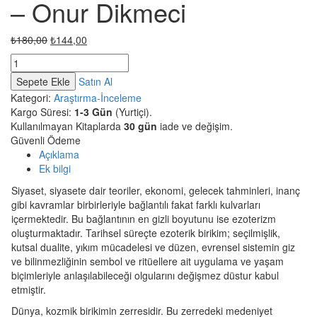
– Onur Dikmeci
Orijinal
Şu
₺
180,00
₺
144,00
fiyat:
andaki
Kozmik
₺180,00.
fiyat:
Ezoterik
Sepete Ekle
Satın Al
₺144,00.
İstihbarat
Kategori:
Araştırma-İnceleme
-
Kargo Süresi:
1-3 Gün
(Yurtiçi).
Onur
Kullanılmayan Kitaplarda
30 gün
iade ve değişim.
Dikmeci
Güvenli Ödeme
adet
Açıklama
Ek bilgi
Siyaset, siyasete dair teoriler, ekonomi, gelecek tahminleri, inanç
gibi kavramlar birbirleriyle bağlantılı fakat farklı kulvarları
içermektedir. Bu bağlantının en gizli boyutunu ise ezoterizm
oluşturmaktadır. Tarihsel süreçte ezoterik birikim; seçilmişlik,
kutsal dualite, yıkım mücadelesi ve düzen, evrensel sistemin giz
ve bilinmezliğinin sembol ve ritüellere ait uygulama ve yaşam
biçimleriyle anlaşılabileceği olgularını değişmez düstur kabul
etmiştir.
Dünya, kozmik birikimin zerresidir. Bu zerredeki medeniyet