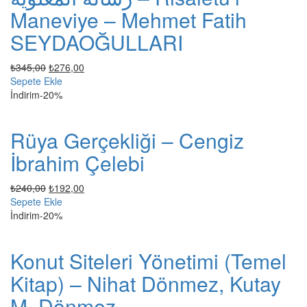
Maneviye – Mehmet Fatih
SEYDAOĞULLARI
Orijinal
Şu
₺
345,00
₺
276,00
fiyat:
andaki
Sepete Ekle
₺345,00.
fiyat:
İndirim
-20%
₺276,00.
Rüya Gerçekliği – Cengiz
İbrahim Çelebi
Orijinal
Şu
₺
240,00
₺
192,00
fiyat:
andaki
Sepete Ekle
₺240,00.
fiyat:
İndirim
-20%
₺192,00.
Konut Siteleri Yönetimi (Temel
Kitap) – Nihat Dönmez, Kutay
M. Dönmez