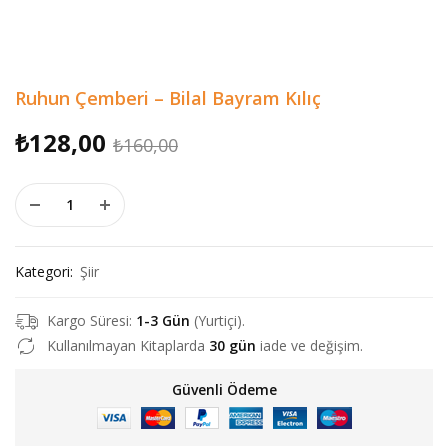
Ruhun Çemberi – Bilal Bayram Kılıç
Orijinal
Şu
₺
128,00
₺
160,00
fiyat:
andaki
Ruhun Çemberi - Bilal Bayram Kılıç adet
₺160,00.
fiyat:
₺128,00.
Kategori:
Şiir
Kargo Süresi:
1-3 Gün
(Yurtiçi).
Kullanılmayan Kitaplarda
30 gün
iade ve değişim.
Güvenli Ödeme