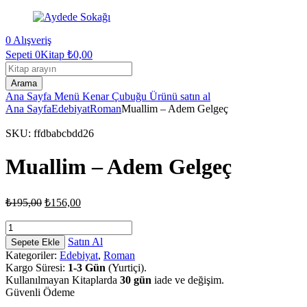
0
Alışveriş
Sepeti
0Kitap
₺
0,00
Kitap
arama
Arama
Ana Sayfa
Menü
Kenar Çubuğu
Ürünü satın al
Ana Sayfa
Edebiyat
Roman
Muallim – Adem Gelgeç
SKU:
ffdbabcbdd26
Muallim – Adem Gelgeç
Orijinal
Şu
₺
195,00
₺
156,00
fiyat:
andaki
fiyat:
Muallim
₺195,00.
-
₺156,00.
Satın Al
Sepete Ekle
Adem
Kategoriler:
Edebiyat
,
Roman
Gelgeç
Kargo Süresi:
1-3 Gün
(Yurtiçi).
adet
Kullanılmayan Kitaplarda
30 gün
iade ve değişim.
Güvenli Ödeme