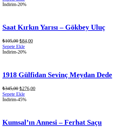
fiyat:
₺150,00.
İndirim
-20%
₺120,00.
Saat Kırkın Yarısı – Gökbey Uluç
Orijinal
Şu
₺
105,00
₺
84,00
fiyat:
andaki
Sepete Ekle
fiyat:
₺105,00.
İndirim
-20%
₺84,00.
1918 Gülfidan Sevinç Meydan Dede
Orijinal
Şu
₺
345,00
₺
276,00
fiyat:
andaki
Sepete Ekle
fiyat:
₺345,00.
İndirim
-45%
₺276,00.
Kumsal’ın Annesi – Ferhat Saçu