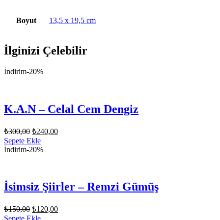
Boyut
13,5 x 19,5 cm
İlginizi Çelebilir
İndirim
-20%
K.A.N – Celal Cem Dengiz
Orijinal
Şu
₺
300,00
₺
240,00
fiyat:
andaki
Sepete Ekle
fiyat:
₺300,00.
İndirim
-20%
₺240,00.
İsimsiz Şiirler – Remzi Gümüş
Orijinal
Şu
₺
150,00
₺
120,00
fiyat:
andaki
Sepete Ekle