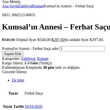
Ana Menü
x
Ana Sayfa
Edebiyat
Roman
Kumsal’ın Annesi – Ferhat Saçu
SKU:
89d212149651
Kumsal’ın Annesi – Ferhat Saç
₺
540,00
Orijinal fiyat: ₺540,00.
₺
297,60
Şu andaki fiyat: ₺297,60.
Kumsal'ın Annesi - Ferhat Saçu adet
Sepete Ekle
Kategoriler:
Edebiyat
,
Roman
Kargo Süresi:
1-3 Gün
(Yurtiçi).
Kullanılmayan Kitaplarda
30 gün
iade ve değişim.
Güvenli Ödeme
Ek bilgi
Yazar
Ferhat Saçu
Yayın Tarihi
10/16/2020