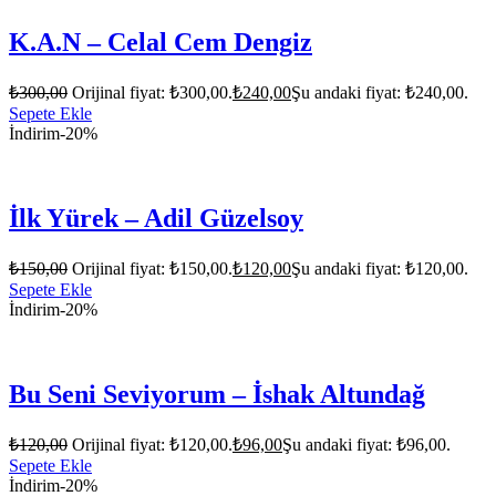
K.A.N – Celal Cem Dengiz
₺
300,00
Orijinal fiyat: ₺300,00.
₺
240,00
Şu andaki fiyat: ₺240,00.
Sepete Ekle
İndirim
-20%
İlk Yürek – Adil Güzelsoy
₺
150,00
Orijinal fiyat: ₺150,00.
₺
120,00
Şu andaki fiyat: ₺120,00.
Sepete Ekle
İndirim
-20%
Bu Seni Seviyorum – İshak Altundağ
₺
120,00
Orijinal fiyat: ₺120,00.
₺
96,00
Şu andaki fiyat: ₺96,00.
Sepete Ekle
İndirim
-20%