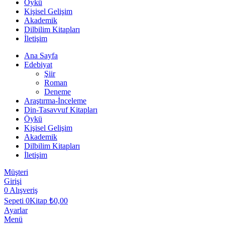
Öykü
Kişisel Gelişim
Akademik
Dilbilim Kitapları
İletişim
Ana Sayfa
Edebiyat
Şiir
Roman
Deneme
Araştırma-İnceleme
Din-Tasavvuf Kitapları
Öykü
Kişisel Gelişim
Akademik
Dilbilim Kitapları
İletişim
Müşteri
Girişi
0
Alışveriş
Sepeti
0Kitap
₺
0,00
Ayarlar
Menü