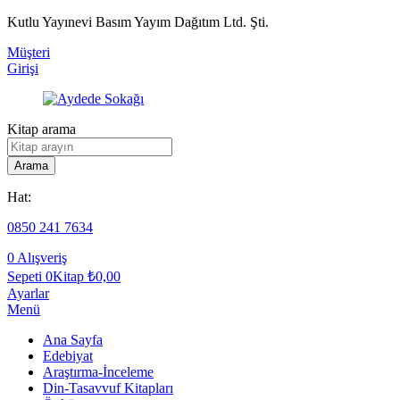
Kutlu Yayınevi Basım Yayım Dağıtım Ltd. Şti.
Müşteri
Girişi
Kitap arama
Arama
Hat:
0850 241 7634
0
Alışveriş
Sepeti
0Kitap
₺
0,00
Ayarlar
Menü
Ana Sayfa
Edebiyat
Araştırma-İnceleme
Din-Tasavvuf Kitapları