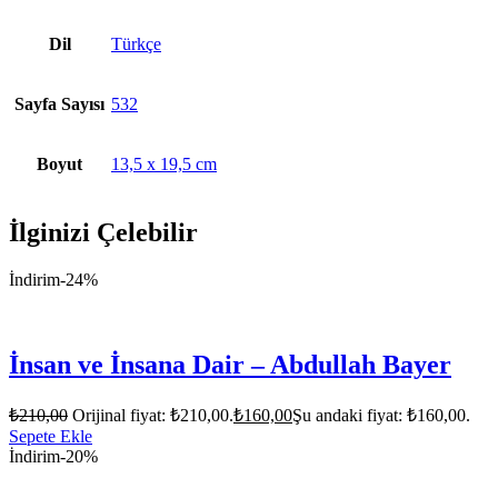
Dil
Türkçe
Sayfa Sayısı
532
Boyut
13,5 x 19,5 cm
İlginizi Çelebilir
İndirim
-24%
İnsan ve İnsana Dair – Abdullah Bayer
₺
210,00
Orijinal fiyat: ₺210,00.
₺
160,00
Şu andaki fiyat: ₺160,00.
Sepete Ekle
İndirim
-20%