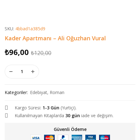
SKU:
4bbad1a385d9
Kader Apartmanı – Ali Oğuzhan Vural
Orijinal
Şu
₺
96,00
₺
120,00
fiyat:
andaki
Kader Apartmanı - Ali Oğuzhan Vural adet
₺120,00.
fiyat:
₺96,00.
Kategoriler:
Edebiyat
,
Roman
Kargo Süresi:
1-3 Gün
(Yurtiçi).
Kullanılmayan Kitaplarda
30 gün
iade ve değişim.
Güvenli Ödeme