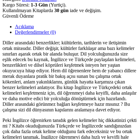
Kargo Süresi:
1-3 Gün
(Yurtiçi).
Kullanılmayan Kitaplarda
30 gün
iade ve değişim.
Güvenli Ödeme
Açıklama
Değerlendirmeler (0)
Diller arasındaki benzerlikler; kültürlerin, tarihlerin ve iletişimin
ortak mirasıdır. Diller değişir, kültürler farklılaşır ama bazı kelimeler
sınırları aşarak ortak bir alanda buluşur. Dil yolculuğunuzda size
eşlik edecek bu kaynak, İngilizce ve Türkçede paylaşılan kelimeleri,
benzerlikleri ve dilsel köprüleri keşfetmek isteyen her yaştan
okuyucuya hitap ediyor. Hem dil öğrenenlere hem de yabancı dillere
merak duyanlara pratik bir bakış açısı sunan bu çalışma ortak
kökenleri, anlam yakınlıklarını, günlük hayatta karşımıza çıkan
benzer kelimeleri anlatıyor. Bu kitap İngilizce ve Türkçedeki ortak
kelimeleri keşfetmeniz için, dil öğrenmeyi daha keyifli, daha anlaşılır
ve daha motive edici bir yolculuğa dönüştürmek için hazırlandı.
Diller arasındaki görünmez bağları keşfetmeye hazır mısınız ? Bu
çalışma sizi dil dünyasının kapılarını aralamaya davet ediyor.
Peki İngilizce öğrenirken tanıdık gelen kelimeler hiç dikkatinizi çekti
mi ? Kitabı okuduğunuzda Türkçede ve İngilizcede sandığınızdan
çok daha fazla ortak kelime olduğunu fark edeceksiniz ve bu ortak
kelimeleri tanımak, İngilizce öğrenmeyi daha hızlı ve keyifli hale