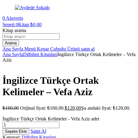
0
Alışveriş
Sepeti
0Kitap
₺
0,00
Kitap arama
Arama
Ana Sayfa
Menü
Kenar Çubuğu
Ürünü satın al
Ana Sayfa
Dilbilim Kitapları
İngilizce Türkçe Ortak Kelimeler – Vefa
Aziz
İngilizce Türkçe Ortak
Kelimeler – Vefa Aziz
₺
160,00
Orijinal fiyat: ₺160,00.
₺
128,00
Şu andaki fiyat: ₺128,00.
İngilizce Türkçe Ortak Kelimeler - Vefa Aziz adet
Satın Al
Sepete Ekle
Kategori:
Dilbilim Kitapları