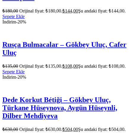
₺
180,00
Orijinal fiyat: ₺180,00.
₺
144,00
Şu andaki fiyat: ₺144,00.
Sepete Ekle
İndirim
-20%
Rusça Bulmacalar – Gökbey Uluç, Cafer
Uluç
₺
135,00
Orijinal fiyat: ₺135,00.
₺
108,00
Şu andaki fiyat: ₺108,00.
Sepete Ekle
İndirim
-20%
Dede Korkut Bétiği – Gökbey Uluç,
Türkane Hüseynova, Aygün Hüseynli,
Dilber Mehdiyeva
₺
630,00
Orijinal fiyat: ₺630,00.
₺
504,00
Şu andaki fiyat: ₺504,00.