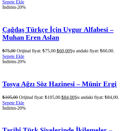
Sepete Ekle
İndirim
-20%
Çağdaş Türkçe İçin Uygur Alfabesi –
Muhan Eren Aslan
₺
75,00
Orijinal fiyat: ₺75,00.
₺
60,00
Şu andaki fiyat: ₺60,00.
Sepete Ekle
İndirim
-20%
Tosya Ağzı Söz Hazinesi – Münir Ergi
₺
105,00
Orijinal fiyat: ₺105,00.
₺
84,00
Şu andaki fiyat: ₺84,00.
Sepete Ekle
İndirim
-20%
Tarihî Türk Şivelerinde İkilemeler –