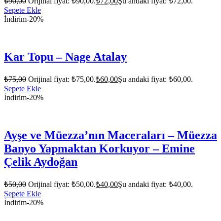
₺
90,00
Orijinal fiyat: ₺90,00.
₺
72,00
Şu andaki fiyat: ₺72,00.
Sepete Ekle
İndirim
-20%
Kar Topu – Nage Atalay
₺
75,00
Orijinal fiyat: ₺75,00.
₺
60,00
Şu andaki fiyat: ₺60,00.
Sepete Ekle
İndirim
-20%
Ayşe ve Müezza’nın Maceraları – Müezza
Banyo Yapmaktan Korkuyor – Emine
Çelik Aydoğan
₺
50,00
Orijinal fiyat: ₺50,00.
₺
40,00
Şu andaki fiyat: ₺40,00.
Sepete Ekle
İndirim
-20%