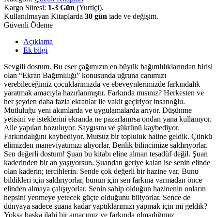
Kargo Süresi:
1-3 Gün
(Yurtiçi).
Kullanılmayan Kitaplarda
30 gün
iade ve değişim.
Güvenli Ödeme
Açıklama
Ek bilgi
Sevgili dostum. Bu eser çağımızın en büyük bağımlılıklarından birisi
olan “Ekran Bağımlılığı” konusunda uğruna canımızı
verebileceğimiz çocuklarımızda ve ebeveynlerimizde farkındalık
yaratmak amacıyla hazırlanmıştır. Farkında mısınız? Herkesten ve
her şeyden daha fazla ekranlar ile vakit geçiriyor insanoğlu.
Mutluluğu yeni akımlarda ve uygulamalarda arıyor. Düşünme
yetisini ve isteklerini ekranda ne pazarlanırsa ondan yana kullanıyor.
Aile yapıları bozuluyor. Saygısını ve şükrünü kaybediyor.
Farkındalığını kaybediyor. Mutsuz bir topluluk haline geldik. Çünkü
elimizden maneviyatımızı alıyorlar. Benlik bilincimize saldırıyorlar.
Sen değerli dostum! Şuan bu kitabı eline alman tesadüf değil. Şuan
kaderinden bir an yaşıyorsun. Şuandan geriye kalan ise senin elinde
olan kaderin; tercihlerin. Sende çok değerli bir hazine var. Bunu
bildikleri için saldırıyorlar, bunun için sen farkına varmadan önce
elinden almaya çalışıyorlar. Senin sahip olduğun hazinenin onların
hepsini yenmeye yetecek güçte olduğunu biliyorlar. Sence de
dünyaya sadece şuana kadar yaptıklarımızı yapmak için mi geldik?
Yoksa başka ilahi bir amacımız ve farkında olmadığımız