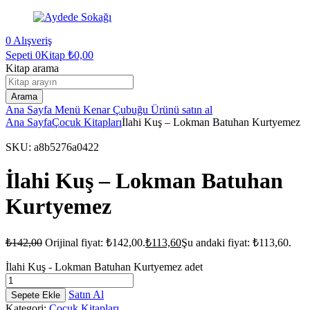
0
Alışveriş
Sepeti
0Kitap
₺
0,00
Kitap arama
Arama
Ana Sayfa
Menü
Kenar Çubuğu
Ürünü satın al
Ana Sayfa
Çocuk Kitapları
İlahi Kuş – Lokman Batuhan Kurtyemez
SKU:
a8b5276a0422
İlahi Kuş – Lokman Batuhan
Kurtyemez
₺
142,00
Orijinal fiyat: ₺142,00.
₺
113,60
Şu andaki fiyat: ₺113,60.
İlahi Kuş - Lokman Batuhan Kurtyemez adet
Satın Al
Sepete Ekle
Kategori:
Çocuk Kitapları