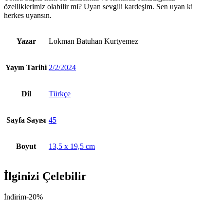
özelliklerimiz olabilir mi? Uyan sevgili kardeşim. Sen uyan ki
herkes uyansın.
Yazar
Lokman Batuhan Kurtyemez
Yayın Tarihi
2/2/2024
Dil
Türkçe
Sayfa Sayısı
45
Boyut
13,5 x 19,5 cm
İlginizi Çelebilir
İndirim
-20%