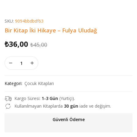
SKU:
9094bbdbdf63
Bir Kitap İki Hikaye – Fulya Uludağ
Orijinal
Şu
₺
36,00
₺
45,00
fiyat:
andaki
Bir Kitap İki Hikaye - Fulya Uludağ adet
₺45,00.
fiyat:
₺36,00.
Kategori:
Çocuk Kitapları
Kargo Süresi:
1-3 Gün
(Yurtiçi).
Kullanılmayan Kitaplarda
30 gün
iade ve değişim.
Güvenli Ödeme