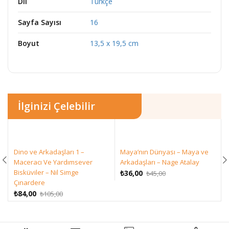
Dil
Türkçe
Sayfa Sayısı
16
Boyut
13,5 x 19,5 cm
İlginizi Çelebilir
Dino ve Arkadaşları 1 –
Maya’nın Dünyası – Maya ve
Maceracı Ve Yardımsever
Arkadaşları – Nage Atalay
Bisküviler – Nil Simge
Orijinal
Şu
₺
36,00
₺
45,00
Çınardere
fiyat:
andaki
Orijinal
Şu
₺45,00.
fiyat:
₺
84,00
₺
105,00
fiyat:
andaki
₺36,00.
₺105,00.
fiyat:
₺84,00.