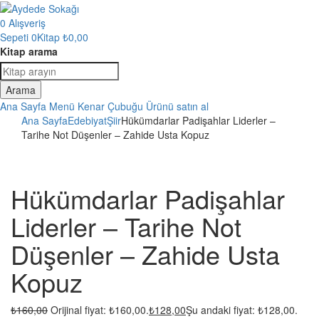
0
Alışveriş
Sepeti
0Kitap
₺
0,00
Kitap arama
Arama
Ana Sayfa
Menü
Kenar Çubuğu
Ürünü satın al
Ana Sayfa
Edebiyat
Şiir
Hükümdarlar Padişahlar Liderler –
Tarihe Not Düşenler – Zahide Usta Kopuz
Hükümdarlar Padişahlar
Liderler – Tarihe Not
Düşenler – Zahide Usta
Kopuz
₺
160,00
Orijinal fiyat: ₺160,00.
₺
128,00
Şu andaki fiyat: ₺128,00.