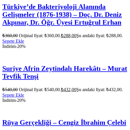
Türkiye’de Bakteriyoloji Alanında
Gelişmeler (1876-1938) – Doç. Dr. Deniz
Akpınar, Dr. Öğr. Üyesi Ertuğrul Erhan
₺
360,00
Orijinal fiyat: ₺360,00.
₺
288,00
Şu andaki fiyat: ₺288,00.
Sepete Ekle
İndirim
-20%
Suriye Afrin Zeytindalı Harekâtı – Murat
Tevfik Tenşi
₺
540,00
Orijinal fiyat: ₺540,00.
₺
432,00
Şu andaki fiyat: ₺432,00.
Sepete Ekle
İndirim
-20%
Rüya Gerçekliği – Cengiz İbrahim Çelebi