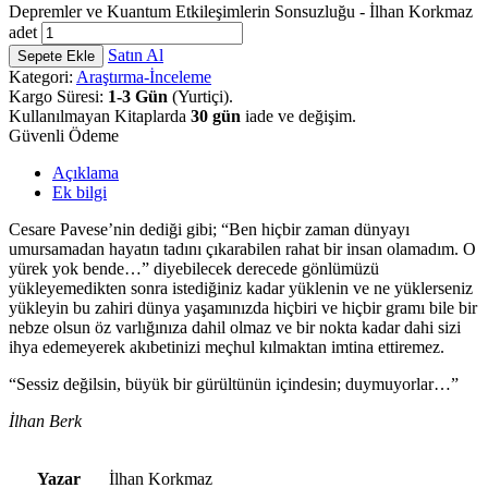
Depremler ve Kuantum Etkileşimlerin Sonsuzluğu - İlhan Korkmaz
adet
Satın Al
Sepete Ekle
Kategori:
Araştırma-İnceleme
Kargo Süresi:
1-3 Gün
(Yurtiçi).
Kullanılmayan Kitaplarda
30 gün
iade ve değişim.
Güvenli Ödeme
Açıklama
Ek bilgi
Cesare Pavese’nin dediği gibi; “Ben hiçbir zaman dünyayı
umursamadan hayatın tadını çıkarabilen rahat bir insan olamadım. O
yürek yok bende…” diyebilecek derecede gönlümüzü
yükleyemedikten sonra istediğiniz kadar yüklenin ve ne yüklerseniz
yükleyin bu zahiri dünya yaşamınızda hiçbiri ve hiçbir gramı bile bir
nebze olsun öz varlığınıza dahil olmaz ve bir nokta kadar dahi sizi
ihya edemeyerek akıbetinizi meçhul kılmaktan imtina ettiremez.
“Sessiz değilsin, büyük bir gürültünün içindesin; duymuyorlar…”
İlhan Berk
Yazar
İlhan Korkmaz