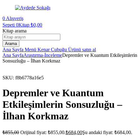
0
Alışveriş
Sepeti
0Kitap
₺
0,00
Kitap arama
Arama
Ana Sayfa
Menü
Kenar Çubuğu
Ürünü satın al
Ana Sayfa
Araştırma-İnceleme
Depremler ve Kuantum Etkileşimlerin
Sonsuzluğu – İlhan Korkmaz
SKU:
f8b6778a16e5
Depremler ve Kuantum
Etkileşimlerin Sonsuzluğu –
İlhan Korkmaz
₺
855,00
Orijinal fiyat: ₺855,00.
₺
684,00
Şu andaki fiyat: ₺684,00.