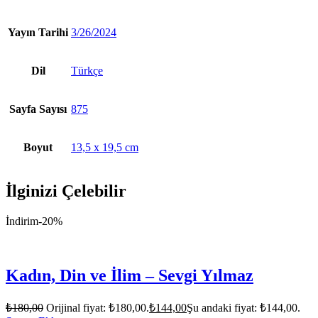
Yayın Tarihi
3/26/2024
Dil
Türkçe
Sayfa Sayısı
875
Boyut
13,5 x 19,5 cm
İlginizi Çelebilir
İndirim
-20%
Kadın, Din ve İlim – Sevgi Yılmaz
₺
180,00
Orijinal fiyat: ₺180,00.
₺
144,00
Şu andaki fiyat: ₺144,00.