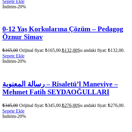
Sepete Ekle
İndirim
-20%
0-12 Yaş Korkularına Çözüm – Pedagog
Öznur Simav
₺
165,00
Orijinal fiyat: ₺165,00.
₺
132,00
Şu andaki fiyat: ₺132,00.
Sepete Ekle
İndirim
-20%
رسالة المعنوية – Risaletü’l Maneviye –
Mehmet Fatih SEYDAOĞULLARI
₺
345,00
Orijinal fiyat: ₺345,00.
₺
276,00
Şu andaki fiyat: ₺276,00.
Sepete Ekle
İndirim
-20%