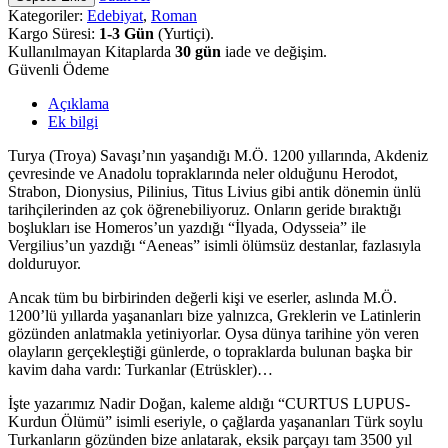
Kategoriler:
Edebiyat
,
Roman
Kargo Süresi:
1-3 Gün
(Yurtiçi).
Kullanılmayan Kitaplarda
30 gün
iade ve değişim.
Güvenli Ödeme
Açıklama
Ek bilgi
Turya (Troya) Savaşı’nın yaşandığı M.Ö. 1200 yıllarında, Akdeniz
çevresinde ve Anadolu topraklarında neler olduğunu Herodot,
Strabon, Dionysius, Pilinius, Titus Livius gibi antik dönemin ünlü
tarihçilerinden az çok öğrenebiliyoruz. Onların geride bıraktığı
boşlukları ise Homeros’un yazdığı “İlyada, Odysseia” ile
Vergilius’un yazdığı “Aeneas” isimli ölümsüz destanlar, fazlasıyla
dolduruyor.
Ancak tüm bu birbirinden değerli kişi ve eserler, aslında M.Ö.
1200’lü yıllarda yaşananları bize yalnızca, Greklerin ve Latinlerin
gözünden anlatmakla yetiniyorlar. Oysa dünya tarihine yön veren
olayların gerçekleştiği günlerde, o topraklarda bulunan başka bir
kavim daha vardı: Turkanlar (Etrüskler)…
İşte yazarımız Nadir Doğan, kaleme aldığı “CURTUS LUPUS-
Kurdun Ölümü” isimli eseriyle, o çağlarda yaşananları Türk soylu
Turkanların gözünden bize anlatarak, eksik parçayı tam 3500 yıl