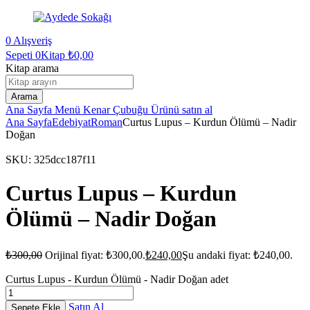
0
Alışveriş
Sepeti
0Kitap
₺
0,00
Kitap arama
Arama
Ana Sayfa
Menü
Kenar Çubuğu
Ürünü satın al
Ana Sayfa
Edebiyat
Roman
Curtus Lupus – Kurdun Ölümü – Nadir
Doğan
SKU:
325dcc187f11
Curtus Lupus – Kurdun
Ölümü – Nadir Doğan
₺
300,00
Orijinal fiyat: ₺300,00.
₺
240,00
Şu andaki fiyat: ₺240,00.
Curtus Lupus - Kurdun Ölümü - Nadir Doğan adet
Satın Al
Sepete Ekle