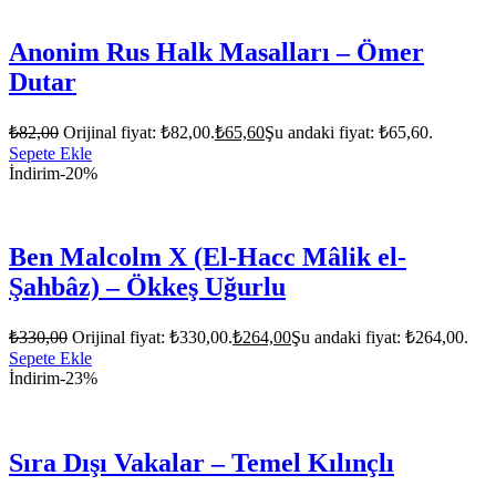
Anonim Rus Halk Masalları – Ömer
Dutar
₺
82,00
Orijinal fiyat: ₺82,00.
₺
65,60
Şu andaki fiyat: ₺65,60.
Sepete Ekle
İndirim
-20%
Ben Malcolm X (El-Hacc Mâlik el-
Şahbâz) – Ökkeş Uğurlu
₺
330,00
Orijinal fiyat: ₺330,00.
₺
264,00
Şu andaki fiyat: ₺264,00.
Sepete Ekle
İndirim
-23%
Sıra Dışı Vakalar – Temel Kılınçlı