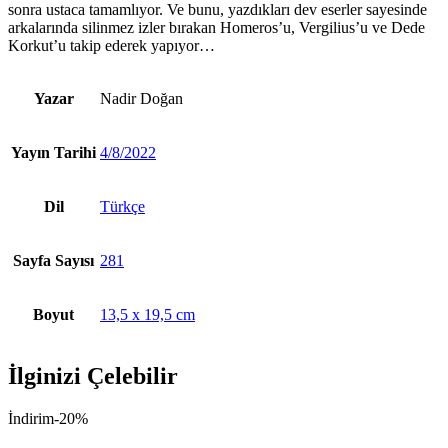
sonra ustaca tamamlıyor. Ve bunu, yazdıkları dev eserler sayesinde
arkalarında silinmez izler bırakan Homeros’u, Vergilius’u ve Dede
Korkut’u takip ederek yapıyor…
Yazar
Nadir Doğan
Yayın Tarihi
4/8/2022
Dil
Türkçe
Sayfa Sayısı
281
Boyut
13,5 x 19,5 cm
İlginizi Çelebilir
İndirim
-20%