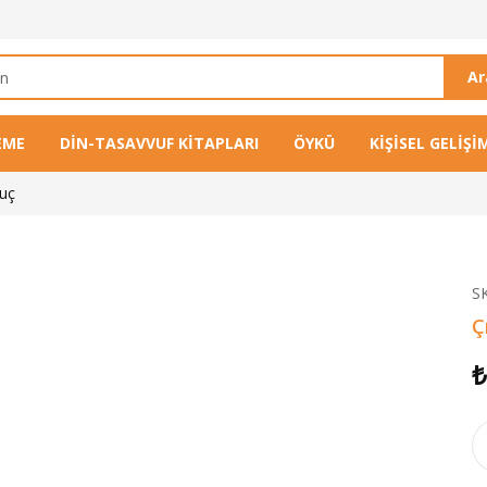
A
EME
DIN-TASAVVUF KITAPLARI
ÖYKÜ
KIŞISEL GELIŞI
ruç
S
Ç
₺
Çı