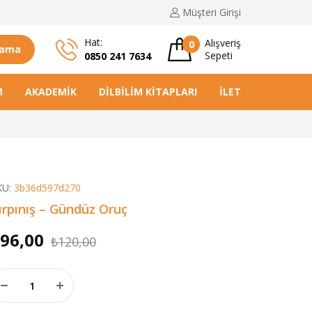
Müşteri
Girişi
Hat:
Alışveriş
0
rama
Sepeti
0850 241 7634
M
AKADEMIK
DILBILIM KITAPLARI
İLETIŞIM
KU:
3b36d597d270
ırpınış – Gündüz Oruç
Orijinal
Şu
96,00
₺
120,00
fiyat:
andaki
rpınış - Gündüz Oruç adet
₺120,00.
fiyat:
₺96,00.