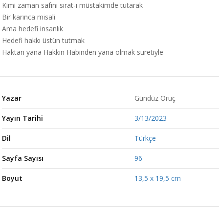
Kimi zaman safını sırat-ı müstakimde tutarak
Bir karınca misali
Ama hedefi insanlık
Hedefi hakkı üstün tutmak
Haktan yana Hakkın Habinden yana olmak suretiyle
Yazar
Gündüz Oruç
Yayın Tarihi
3/13/2023
Dil
Türkçe
Sayfa Sayısı
96
Boyut
13,5 x 19,5 cm