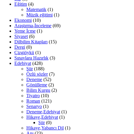
Eğitim
(4)
Matematik
(1)
Müzik eğitimi
(1)
Ekonomi
(10)
Araştırma-İnceleme
(69)
Yeme İçme
(1)
Siyaset
(6)
Dilbilim Kitapları
(15)
Dergi
(0)
Çizgiöykü
(1)
Sınavlara Hazırlık
(3)
Edebiyat
(428)
Şiir
(188)
Özlü sözler
(7)
Deneme
(52)
Gönülleme
(2)
Bilim Kurgu
(2)
Tiyatro
(10)
Roman
(121)
Senaryo
(1)
Deneme,Edebiyat
(1)
Hikaye,Edebiyat
(1)
Şiir
(0)
Hikaye,Yabancı Dil
(1)
Anı
(23)