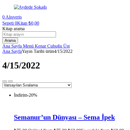
0
Alışveriş
Sepeti
0Kitap
₺
0,00
Kitap arama
Arama
Ana Sayfa
Menü
Kenar Çubuğu
Üst
Ana Sayfa
Yayın Tarihi ürün
4/15/2022
4/15/2022
İndirim
-20%
Semanur’un Dünyası – Sema İpek