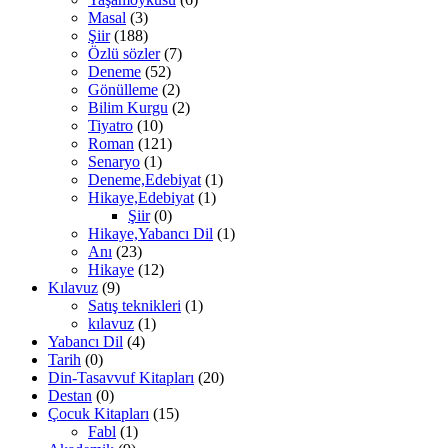
Masal
(3)
Şiir
(188)
Özlü sözler
(7)
Deneme
(52)
Gönülleme
(2)
Bilim Kurgu
(2)
Tiyatro
(10)
Roman
(121)
Senaryo
(1)
Deneme,Edebiyat
(1)
Hikaye,Edebiyat
(1)
Şiir
(0)
Hikaye,Yabancı Dil
(1)
Anı
(23)
Hikaye
(12)
Kılavuz
(9)
Satış teknikleri
(1)
kılavuz
(1)
Yabancı Dil
(4)
Tarih
(0)
Din-Tasavvuf Kitapları
(20)
Destan
(0)
Çocuk Kitapları
(15)
Fabl
(1)