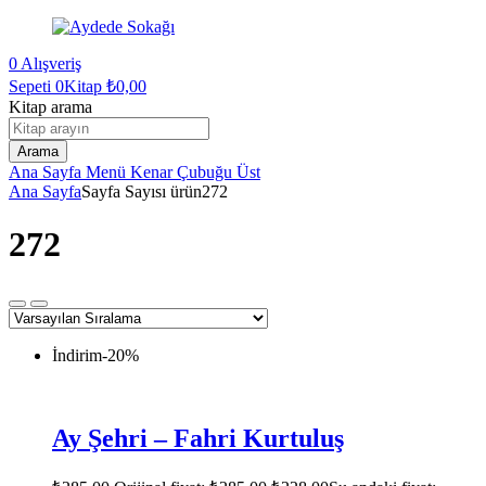
0
Alışveriş
Sepeti
0Kitap
₺
0,00
Kitap arama
Arama
Ana Sayfa
Menü
Kenar Çubuğu
Üst
Ana Sayfa
Sayfa Sayısı ürün
272
272
İndirim
-20%
Ay Şehri – Fahri Kurtuluş