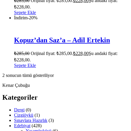
₺
285,00
Orijinal fiyat: ₺285,00.
₺
228,00
Şu andaki fiyat:
₺228,00.
Sepete Ekle
İndirim
-20%
Kopuz’dan Saz’a – Adil Ertekin
₺
285,00
Orijinal fiyat: ₺285,00.
₺
228,00
Şu andaki fiyat:
₺228,00.
Sepete Ekle
2 sonucun tümü gösteriliyor
Kenar Çubuğu
Kategoriler
Dergi
(0)
Çizgiöykü
(1)
Sınavlara Hazırlık
(3)
Edebiyat
(428)
Yaşamöyküsü
(6)