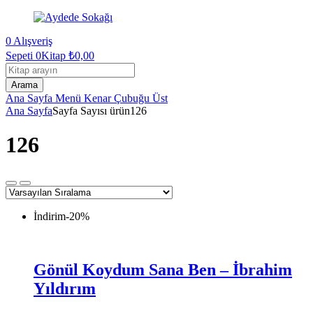
0
Alışveriş
Sepeti
0Kitap
₺
0,00
Kitap
arama
Arama
Ana Sayfa
Menü
Kenar Çubuğu
Üst
Ana Sayfa
Sayfa Sayısı ürün
126
126
İndirim
-20%
Gönül Koydum Sana Ben – İbrahim
Yıldırım