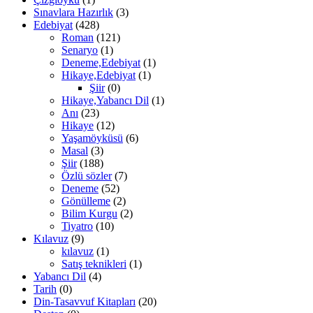
Sınavlara Hazırlık
(3)
Edebiyat
(428)
Roman
(121)
Senaryo
(1)
Deneme,Edebiyat
(1)
Hikaye,Edebiyat
(1)
Şiir
(0)
Hikaye,Yabancı Dil
(1)
Anı
(23)
Hikaye
(12)
Yaşamöyküsü
(6)
Masal
(3)
Şiir
(188)
Özlü sözler
(7)
Deneme
(52)
Gönülleme
(2)
Bilim Kurgu
(2)
Tiyatro
(10)
Kılavuz
(9)
kılavuz
(1)
Satış teknikleri
(1)
Yabancı Dil
(4)
Tarih
(0)
Din-Tasavvuf Kitapları
(20)