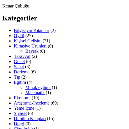
Kenar Çubuğu
Kategoriler
Bilgisayar Kitapları
(2)
Öykü
(27)
Kişisel Gelişim
(21)
Kırtasiye Ürünleri
(0)
Bayrak
(0)
Tasavvuf
(2)
Genel
(0)
Sanat
(3)
Derleme
(6)
Tıp
(2)
Eğitim
(4)
Müzik eğitimi
(1)
Matematik
(1)
Ekonomi
(10)
Araştırma-İnceleme
(69)
Yeme İçme
(1)
Siyaset
(6)
Dilbilim Kitapları
(15)
Dergi
(0)
Çizgiöykü
(1)