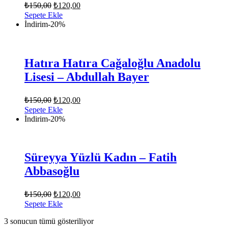
Orijinal
Şu
₺
150,00
₺
120,00
fiyat:
andaki
Sepete Ekle
fiyat:
₺150,00.
İndirim
-20%
₺120,00.
Hatıra Hatıra Cağaloğlu Anadolu
Lisesi – Abdullah Bayer
Orijinal
Şu
₺
150,00
₺
120,00
fiyat:
andaki
Sepete Ekle
fiyat:
₺150,00.
İndirim
-20%
₺120,00.
Süreyya Yüzlü Kadın – Fatih
Abbasoğlu
Orijinal
Şu
₺
150,00
₺
120,00
fiyat:
andaki
Sepete Ekle
fiyat:
₺150,00.
3 sonucun tümü gösteriliyor
₺120,00.