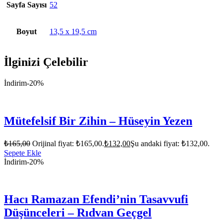
Sayfa Sayısı
52
Boyut
13,5 x 19,5 cm
İlginizi Çelebilir
İndirim
-20%
Mütefelsif Bir Zihin – Hüseyin Yezen
₺
165,00
Orijinal fiyat: ₺165,00.
₺
132,00
Şu andaki fiyat: ₺132,00.
Sepete Ekle
İndirim
-20%
Hacı Ramazan Efendi’nin Tasavvufi
Düşünceleri – Rıdvan Geçgel