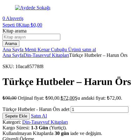
0
Alışveriş
Sepeti
0Kitap
₺
0,00
Kitap arama
Arama
Ana Sayfa
Menü
Kenar Çubuğu
Ürünü satın al
Ana Sayfa
Din-Tasavvuf Kitapları
Türkçe Hutbeler – Harun Örs
SKU:
10aca85778f8
Türkçe Hutbeler – Harun Örs
₺
90,00
Orijinal fiyat: ₺90,00.
₺
72,00
Şu andaki fiyat: ₺72,00.
Türkçe Hutbeler - Harun Örs adet
Satın Al
Sepete Ekle
Kategori:
Din-Tasavvuf Kitapları
Kargo Süresi:
1-3 Gün
(Yurtiçi).
Kullanılmayan Kitaplarda
30 gün
iade ve değişim.
Güvenli Ödeme