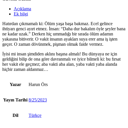
Açıklama
Ek bilgi
Hatırdan çıkmamalı ki: Ölüm yaşa başa bakmaz. Ecel gelince
ihtiyarı genci ayırt etmez. İnsan: “Daha dur bakalım öyle şeyler bana
ne kadar uzak.” Derken hiç ummadığı bir sırada ölüm adamın
yakasına bitiverir. O vakit insanın ayakları suya erer ama iş işten
geçer. O zaman dövünmek, pişman olmak faide vermez.
İyisi mi insan şimdiden aklını başına almalı! Bu dünyaya ne için
geldiğini bilip de ona göre davranmalı ve iyice bilmeli ki: bu fırsat
her vakit ele geçmez; aba vakti aba alan, yaba vakti yaba alanda
hiçbir zaman aldanmaz…
Yazar
Harun Örs
Yayın Tarihi
8/25/2023
Dil
Türkçe