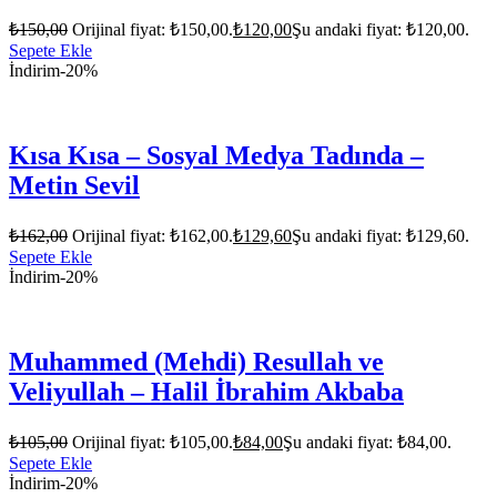
₺
150,00
Orijinal fiyat: ₺150,00.
₺
120,00
Şu andaki fiyat: ₺120,00.
Sepete Ekle
İndirim
-20%
Kısa Kısa – Sosyal Medya Tadında –
Metin Sevil
₺
162,00
Orijinal fiyat: ₺162,00.
₺
129,60
Şu andaki fiyat: ₺129,60.
Sepete Ekle
İndirim
-20%
Muhammed (Mehdi) Resullah ve
Veliyullah – Halil İbrahim Akbaba
₺
105,00
Orijinal fiyat: ₺105,00.
₺
84,00
Şu andaki fiyat: ₺84,00.
Sepete Ekle
İndirim
-20%