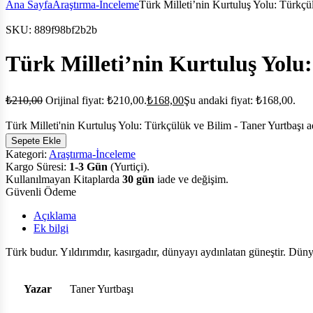
Ana Sayfa
Araştırma-İnceleme
Türk Milleti’nin Kurtuluş Yolu: Türkçü
SKU:
889f98bf2b2b
Türk Milleti’nin Kurtuluş Yolu:
₺
210,00
Orijinal fiyat: ₺210,00.
₺
168,00
Şu andaki fiyat: ₺168,00.
Türk Milleti'nin Kurtuluş Yolu: Türkçülük ve Bilim - Taner Yurtbaşı a
Sepete Ekle
Kategori:
Araştırma-İnceleme
Kargo Süresi:
1-3 Gün
(Yurtiçi).
Kullanılmayan Kitaplarda
30 gün
iade ve değişim.
Güvenli Ödeme
Açıklama
Ek bilgi
Türk budur. Yıldırımdır, kasırgadır, dünyayı aydınlatan güneştir. Düny
Yazar
Taner Yurtbaşı