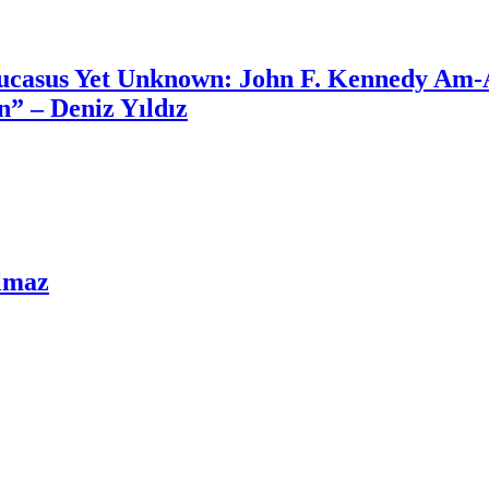
aucasus Yet Unknown: John F. Kennedy Am-
” – Deniz Yıldız
ulmaz