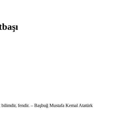
tbaşı
şit bilimdir, fendir. – Başbuğ Mustafa Kemal Atatürk