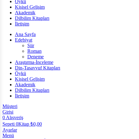
Öykü
Kişisel Gelişim
Akademik
Dilbilim Kitapları
İletişim
Ana Sayfa
Edebiyat
Şiir
Roman
Deneme
Araştırma-İnceleme
Din-Tasavvuf Kitapları
Öykü
Kişisel Gelişim
Akademik
Dilbilim Kitapları
İletişim
Müşteri
Girişi
0
Alışveriş
Sepeti
0Kitap
₺
0,00
Ayarlar
Menü