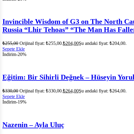
Invincible Wisdom of G3 on The North C
Russia “Lhir Tehoas” “The Man Has Fallen
₺
255,00
Orijinal fiyat: ₺255,00.
₺
204,00
Şu andaki fiyat: ₺204,00.
Sepete Ekle
İndirim
-20%
Eğitim: Bir Sihirli Değnek – Hüseyin Yor
₺
330,00
Orijinal fiyat: ₺330,00.
₺
264,00
Şu andaki fiyat: ₺264,00.
Sepete Ekle
İndirim
-19%
Nazenin – Ayla Uluç