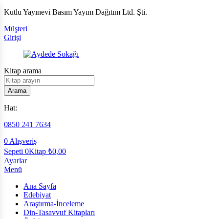
Kutlu Yayınevi Basım Yayım Dağıtım Ltd. Şti.
Müşteri
Girişi
Kitap arama
Arama
Hat:
0850 241 7634
0
Alışveriş
Sepeti
0Kitap
₺
0,00
Ayarlar
Menü
Ana Sayfa
Edebiyat
Araştırma-İnceleme
Din-Tasavvuf Kitapları