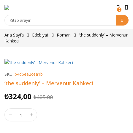
0
Kitap
arama
Ana Sayfa
Edebiyat
Roman
‘the suddenly’ – Mervenur
Kahkeci
SKU:
b4d6ee2cea1b
‘the suddenly’ – Mervenur Kahkeci
Orijinal
Şu
₺
324,00
₺
405,00
fiyat:
andaki
‘the suddenly’ - Mervenur Kahkeci adet
₺405,00.
fiyat:
₺324,00.