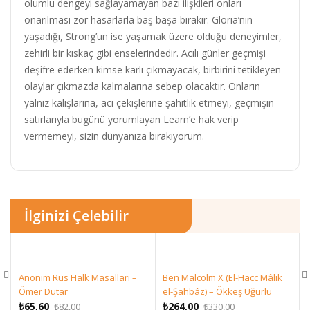
olumlu dengeyi sağlayamayan bazı ilişkileri onları
onarılması zor hasarlarla baş başa bırakır. Gloria’nın
yaşadığı, Strong’un ise yaşamak üzere olduğu deneyimler,
zehirli bir kıskaç gibi enselerindedir. Acılı günler geçmişi
deşifre ederken kimse karlı çıkmayacak, birbirini tetikleyen
olaylar çıkmazda kalmalarına sebep olacaktır. Onların
yalnız kalışlarına, acı çekişlerine şahitlik etmeyi, geçmişin
satırlarıyla bugünü yorumlayan Learn’e hak verip
vermemeyi, sizin dünyanıza bırakıyorum.
İlginizi Çelebilir
Anonim Rus Halk Masalları –
Ben Malcolm X (El-Hacc Mâlik
Ömer Dutar
el-Şahbâz) – Ökkeş Uğurlu
Orijinal
Şu
Orijinal
Şu
₺
65,60
₺
264,00
₺
82,00
₺
330,00