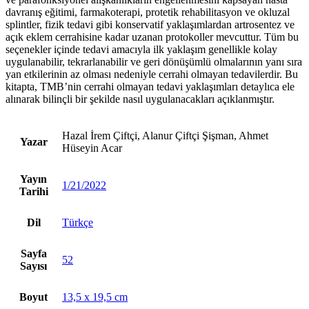
davranış eğitimi, farmakoterapi, protetik rehabilitasyon ve okluzal
splintler, fizik tedavi gibi konservatif yaklaşımlardan artrosentez ve
açık eklem cerrahisine kadar uzanan protokoller mevcuttur. Tüm bu
seçenekler içinde tedavi amacıyla ilk yaklaşım genellikle kolay
uygulanabilir, tekrarlanabilir ve geri dönüşümlü olmalarının yanı sıra
yan etkilerinin az olması nedeniyle cerrahi olmayan tedavilerdir. Bu
kitapta, TMB’nin cerrahi olmayan tedavi yaklaşımları detaylıca ele
alınarak bilinçli bir şekilde nasıl uygulanacakları açıklanmıştır.
Hazal İrem Çiftçi, Alanur Çiftçi Şişman, Ahmet
Yazar
Hüseyin Acar
Yayın
1/21/2022
Tarihi
Dil
Türkçe
Sayfa
52
Sayısı
Boyut
13,5 x 19,5 cm