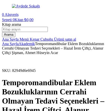
0
Alışveriş
Sepeti
0Kitap
₺
0,00
Kitap arama
Arama
Ana Sayfa
Menü
Kenar Çubuğu
Ürünü satın al
Ana Sayfa
Akademik
Temporomandibular Eklem Bozukluklarının
Cerrahi Olmayan Tedavi Seçenekleri – Hazal İrem Çiftçi, Alanur
Çiftçi Şişman, Ahmet Hüseyin Acar
SKU:
82949d6e6945
Temporomandibular Eklem
Bozukluklarının Cerrahi
Olmayan Tedavi Seçenekleri –
Hazal İrem Çiftçi, Alanur