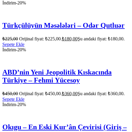
İndirim
-20%
Türkçülüyün Məsələləri – Odər Qutluər
₺
225,00
Orijinal fiyat: ₺225,00.
₺
180,00
Şu andaki fiyat: ₺180,00.
Sepete Ekle
İndirim
-20%
ABD’nin Yeni Jeopolitik Kıskacında
Türkiye – Fehmi Yücesoy
₺
450,00
Orijinal fiyat: ₺450,00.
₺
360,00
Şu andaki fiyat: ₺360,00.
Sepete Ekle
İndirim
-20%
Okıgu – En Eski Kur’ân Çevirisi (Giriş –