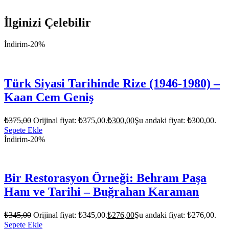
İlginizi Çelebilir
İndirim
-20%
Türk Siyasi Tarihinde Rize (1946-1980) –
Kaan Cem Geniş
₺
375,00
Orijinal fiyat: ₺375,00.
₺
300,00
Şu andaki fiyat: ₺300,00.
Sepete Ekle
İndirim
-20%
Bir Restorasyon Örneği: Behram Paşa
Hanı ve Tarihi – Buğrahan Karaman
₺
345,00
Orijinal fiyat: ₺345,00.
₺
276,00
Şu andaki fiyat: ₺276,00.
Sepete Ekle