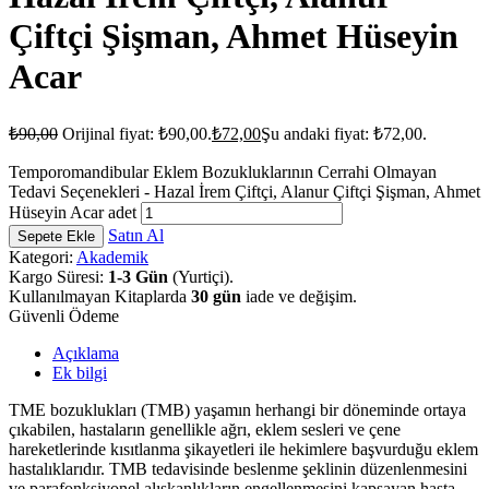
Çiftçi Şişman, Ahmet Hüseyin
Acar
₺
90,00
Orijinal fiyat: ₺90,00.
₺
72,00
Şu andaki fiyat: ₺72,00.
Temporomandibular Eklem Bozukluklarının Cerrahi Olmayan
Tedavi Seçenekleri - Hazal İrem Çiftçi, Alanur Çiftçi Şişman, Ahmet
Hüseyin Acar adet
Satın Al
Sepete Ekle
Kategori:
Akademik
Kargo Süresi:
1-3 Gün
(Yurtiçi).
Kullanılmayan Kitaplarda
30 gün
iade ve değişim.
Güvenli Ödeme
Açıklama
Ek bilgi
TME bozuklukları (TMB) yaşamın herhangi bir döneminde ortaya
çıkabilen, hastaların genellikle ağrı, eklem sesleri ve çene
hareketlerinde kısıtlanma şikayetleri ile hekimlere başvurduğu eklem
hastalıklarıdır. TMB tedavisinde beslenme şeklinin düzenlenmesini
ve parafonksiyonel alışkanlıkların engellenmesini kapsayan hasta