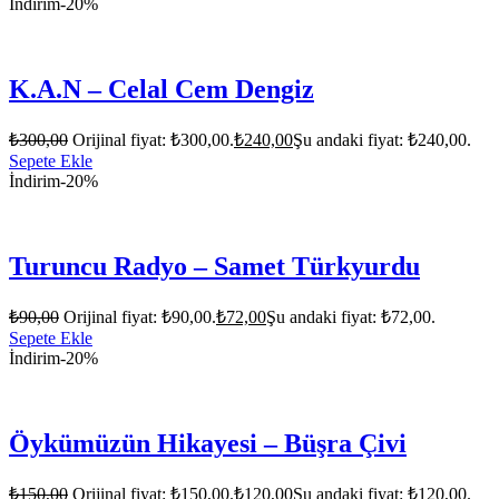
İndirim
-20%
K.A.N – Celal Cem Dengiz
₺
300,00
Orijinal fiyat: ₺300,00.
₺
240,00
Şu andaki fiyat: ₺240,00.
Sepete Ekle
İndirim
-20%
Turuncu Radyo – Samet Türkyurdu
₺
90,00
Orijinal fiyat: ₺90,00.
₺
72,00
Şu andaki fiyat: ₺72,00.
Sepete Ekle
İndirim
-20%
Öykümüzün Hikayesi – Büşra Çivi
₺
150,00
Orijinal fiyat: ₺150,00.
₺
120,00
Şu andaki fiyat: ₺120,00.