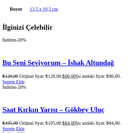
Boyut
13,5 x 19,5 cm
İlginizi Çelebilir
İndirim
-20%
Bu Seni Seviyorum – İshak Altundağ
₺
120,00
Orijinal fiyat: ₺120,00.
₺
96,00
Şu andaki fiyat: ₺96,00.
Sepete Ekle
İndirim
-20%
Saat Kırkın Yarısı – Gökbey Uluç
₺
105,00
Orijinal fiyat: ₺105,00.
₺
84,00
Şu andaki fiyat: ₺84,00.
Sepete Ekle