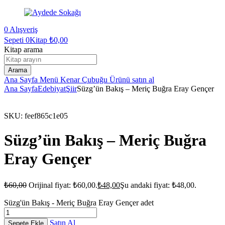
0
Alışveriş
Sepeti
0Kitap
₺
0,00
Kitap arama
Arama
Ana Sayfa
Menü
Kenar Çubuğu
Ürünü satın al
Ana Sayfa
Edebiyat
Şiir
Süzg’ün Bakış – Meriç Buğra Eray Gençer
SKU:
feef865c1e05
Süzg’ün Bakış – Meriç Buğra
Eray Gençer
₺
60,00
Orijinal fiyat: ₺60,00.
₺
48,00
Şu andaki fiyat: ₺48,00.
Süzg'ün Bakış - Meriç Buğra Eray Gençer adet
Satın Al
Sepete Ekle