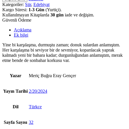
Kategoriler:
Şiir
,
Edebiyat
Kargo Süresi:
1-3 Gün
(Yurtiçi).
Kullanılmayan Kitaplarda
30 gün
iade ve değişim.
Güvenli Ödeme
Açıklama
Ek bilgi
Yine bi karşılaşma, durmuştu zaman; donuk sulardan anlamıştım.
Her karşılaşma bi seviyor bir de sevmiyor, koparılacak yaprak
kalmadı yeni bir bahara kadar; durgunluğundan anlamıştım, merak
etme bende de sonbahar korkusu var.
Yazar
Meriç Buğra Eray Gençer
Yayın Tarihi
2/20/2024
Dil
Türkçe
Sayfa Sayısı
32