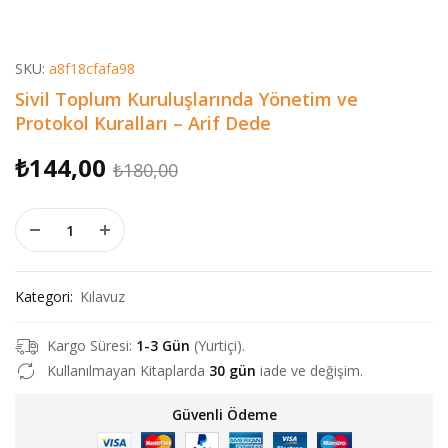
SKU:
a8f18cfafa98
Sivil Toplum Kuruluşlarında Yönetim ve
Protokol Kuralları – Arif Dede
Orijinal
Şu
₺
144,00
₺
180,00
fiyat:
andaki
Sivil Toplum Kuruluşlarında Yönetim ve Protokol Kuralları - A
₺180,00.
fiyat:
₺144,00.
Kategori:
Kılavuz
Kargo Süresi:
1-3 Gün
(Yurtiçi).
Kullanılmayan Kitaplarda
30 gün
iade ve değişim.
Güvenli Ödeme