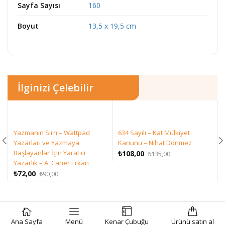
Sayfa Sayısı
160
Boyut
13,5 x 19,5 cm
İlginizi Çelebilir
Yazmanın Sırrı – Wattpad
634 Sayılı – Kat Mülkiyet
Yazarları ve Yazmaya
Kanunu – Nihat Dönmez
Başlayanlar İçin Yaratıcı
Orijinal
Şu
₺
108,00
₺
135,00
Yazarlık – A. Caner Erkan
fiyat:
andaki
Orijinal
Şu
₺135,00.
fiyat:
₺
72,00
₺
90,00
fiyat:
andaki
₺108,00.
₺90,00.
fiyat:
₺72,00.
SEPETE EKLE
SATIN AL
Ana Sayfa
Menü
Kenar Çubuğu
Ürünü satın al