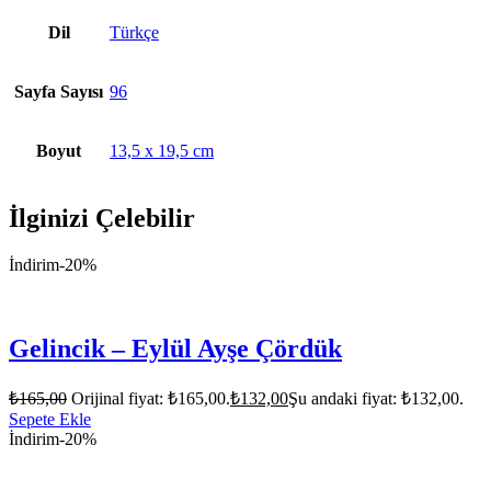
Dil
Türkçe
Sayfa Sayısı
96
Boyut
13,5 x 19,5 cm
İlginizi Çelebilir
İndirim
-20%
Gelincik – Eylül Ayşe Çördük
₺
165,00
Orijinal fiyat: ₺165,00.
₺
132,00
Şu andaki fiyat: ₺132,00.
Sepete Ekle
İndirim
-20%