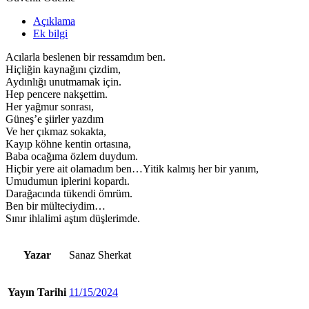
Açıklama
Ek bilgi
Acılarla beslenen bir ressamdım ben.
Hiçliğin kaynağını çizdim,
Aydınlığı unutmamak için.
Hep pencere nakşettim.
Her yağmur sonrası,
Güneş’e şiirler yazdım
Ve her çıkmaz sokakta,
Kayıp köhne kentin ortasına,
Baba ocağıma özlem duydum.
Hiçbir yere ait olamadım ben…Yitik kalmış her bir yanım,
Umudumun iplerini kopardı.
Darağacında tükendi ömrüm.
Ben bir mülteciydim…
Sınır ihlalimi aştım düşlerimde.
Yazar
Sanaz Sherkat
Yayın Tarihi
11/15/2024