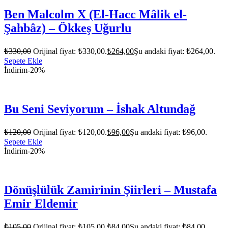
Ben Malcolm X (El-Hacc Mâlik el-
Şahbâz) – Ökkeş Uğurlu
₺
330,00
Orijinal fiyat: ₺330,00.
₺
264,00
Şu andaki fiyat: ₺264,00.
Sepete Ekle
İndirim
-20%
Bu Seni Seviyorum – İshak Altundağ
₺
120,00
Orijinal fiyat: ₺120,00.
₺
96,00
Şu andaki fiyat: ₺96,00.
Sepete Ekle
İndirim
-20%
Dönüşlülük Zamirinin Şiirleri – Mustafa
Emir Eldemir
₺
105,00
Orijinal fiyat: ₺105,00.
₺
84,00
Şu andaki fiyat: ₺84,00.