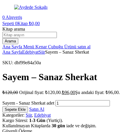
0
Alışveriş
Sepeti
0Kitap
₺
0,00
Kitap arama
Arama
Ana Sayfa
Menü
Kenar Çubuğu
Ürünü satın al
Ana Sayfa
Edebiyat
Şiir
Sayem – Sanaz Sherkat
SKU:
dbf99e84a50a
Sayem – Sanaz Sherkat
₺
120,00
Orijinal fiyat: ₺120,00.
₺
96,00
Şu andaki fiyat: ₺96,00.
Sayem - Sanaz Sherkat adet
Satın Al
Sepete Ekle
Kategoriler:
Şiir
,
Edebiyat
Kargo Süresi:
1-3 Gün
(Yurtiçi).
Kullanılmayan Kitaplarda
30 gün
iade ve değişim.
Güvenli Ödeme