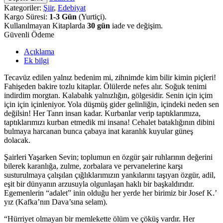
Kategoriler:
Şiir
,
Edebiyat
Kargo Süresi:
1-3 Gün
(Yurtiçi).
Kullanılmayan Kitaplarda
30 gün
iade ve değişim.
Güvenli Ödeme
Açıklama
Ek bilgi
Tecavüz edilen yalnız bedenim mi, zihnimde kim bilir kimin piçleri!
Fahişeden bakire tozlu kitaplar. Ölülerde nefes alır. Soğuk tenimi
indirdim morgtan. Kalabalık yalnızlığın, gölgesidir. Senin için içim
için için içinleniyor. Yola düşmüş gider gelinliğin, içindeki neden sen
değilsin! Her Tanrı insan kadar. Kurbanlar verip taptıklarımıza,
taptıklarımızı kurban etmedik mi insana! Cehalet bataklığının dibini
bulmaya harcanan bunca çabaya inat karanlık kuyular güneş
dolacak.
Şairleri Yaşarken Sevin; toplumun en özgür şair ruhlarının değerini
bilerek karanlığa, zulme, zorbalara ve pervanelerine karşı
susturulmaya çalışılan çığlıklarımızın yankılarını taşıyan özgür, adil,
eşit bir dünyanın arzusuyla olgunlaşan haklı bir başkaldırıdır.
Egemenlerin “adalet” inin olduğu her yerde her birimiz bir Josef K.’
yız (Kafka’nın Dava’sına selam).
“Hürriyet olmayan bir memlekette ölüm ve çöküş vardır. Her