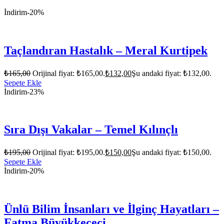
İndirim
-20%
Taçlandıran Hastalık – Meral Kurtipek
₺
165,00
Orijinal fiyat: ₺165,00.
₺
132,00
Şu andaki fiyat: ₺132,00.
Sepete Ekle
İndirim
-23%
Sıra Dışı Vakalar – Temel Kılınçlı
₺
195,00
Orijinal fiyat: ₺195,00.
₺
150,00
Şu andaki fiyat: ₺150,00.
Sepete Ekle
İndirim
-20%
Ünlü Bilim İnsanları ve İlginç Hayatları –
Fatma Büyükkeçeci