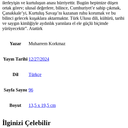
ilerleyişin ve kurtuluşun anası hürriyettir. Bugün hepimize düşen
ortak görev; ulusal değerlere, bilince, Cumhuriyet’e sahip çıkmak,
Çanakkale’yi, Kurtuluş Savaşı’nı kazanan ruhu korumak ve bu
bilinci gelecek kuşaklara aktarmaktır. Türk Ulusu dili, kültürü, tarihi
ve saygın kimliğiyle aydınlık yarınlara el ele güçlü biçimde
yürüyecektir”. Atatürk
Yazar
Muharrem Korkmaz
Yayın Tarihi
12/27/2024
Dil
Türkçe
Sayfa Sayısı
96
Boyut
13,5 x 19,5 cm
İlginizi Çelebilir