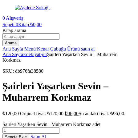
0
Alışveriş
Sepeti
0Kitap
₺
0,00
Kitap arama
Arama
Ana Sayfa
Menü
Kenar Çubuğu
Ürünü satın al
Ana Sayfa
Edebiyat
Şiir
Şairleri Yaşarken Sevin – Muharrem
Korkmaz
SKU:
db976fa38580
Şairleri Yaşarken Sevin –
Muharrem Korkmaz
₺
120,00
Orijinal fiyat: ₺120,00.
₺
96,00
Şu andaki fiyat: ₺96,00.
Şairleri Yaşarken Sevin - Muharrem Korkmaz adet
Satın Al
Sepete Ekle