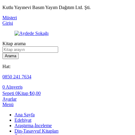
Kutlu Yayınevi Basım Yayım Dağıtım Ltd. Şti.
Müşteri
Girişi
Kitap arama
Arama
Hat:
0850 241 7634
0
Alışveriş
Sepeti
0Kitap
₺
0,00
Ayarlar
Menü
Ana Sayfa
Edebiyat
Araştırma-İnceleme
Din-Tasavvuf Kitapları