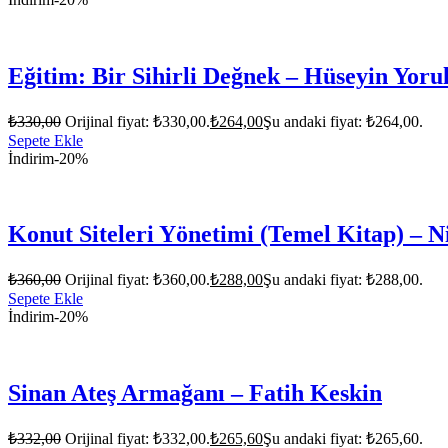
Eğitim: Bir Sihirli Değnek – Hüseyin Yor
₺
330,00
Orijinal fiyat: ₺330,00.
₺
264,00
Şu andaki fiyat: ₺264,00.
Sepete Ekle
İndirim
-20%
Konut Siteleri Yönetimi (Temel Kitap) –
₺
360,00
Orijinal fiyat: ₺360,00.
₺
288,00
Şu andaki fiyat: ₺288,00.
Sepete Ekle
İndirim
-20%
Sinan Ateş Armağanı – Fatih Keskin
₺
332,00
Orijinal fiyat: ₺332,00.
₺
265,60
Şu andaki fiyat: ₺265,60.