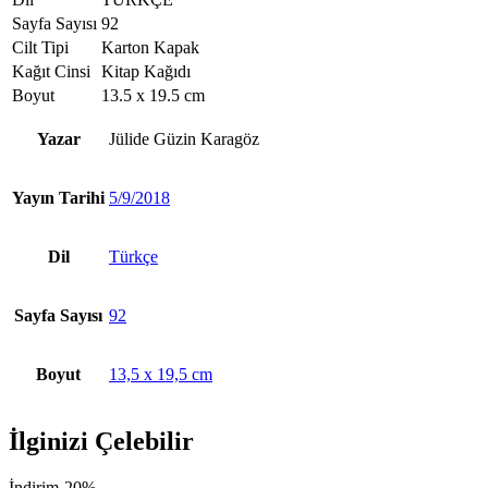
Sayfa Sayısı
92
Cilt Tipi
Karton Kapak
Kağıt Cinsi
Kitap Kağıdı
Boyut
13.5 x 19.5 cm
Yazar
Jülide Güzin Karagöz
Yayın Tarihi
5/9/2018
Dil
Türkçe
Sayfa Sayısı
92
Boyut
13,5 x 19,5 cm
İlginizi Çelebilir
İndirim
-20%