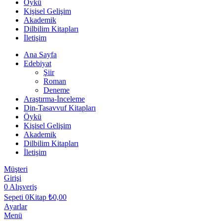
Öykü
Kişisel Gelişim
Akademik
Dilbilim Kitapları
İletişim
Ana Sayfa
Edebiyat
Şiir
Roman
Deneme
Araştırma-İnceleme
Din-Tasavvuf Kitapları
Öykü
Kişisel Gelişim
Akademik
Dilbilim Kitapları
İletişim
Müşteri
Girişi
0
Alışveriş
Sepeti
0Kitap
₺
0,00
Ayarlar
Menü