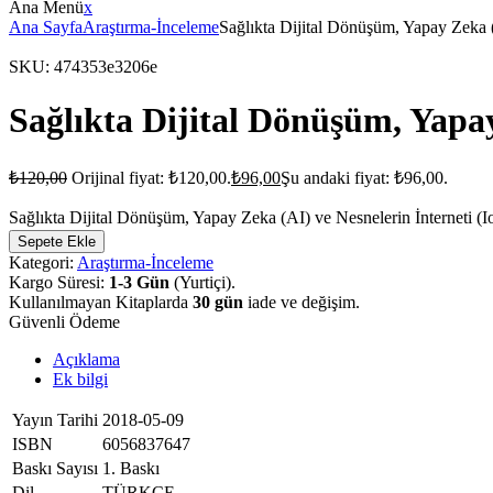
Ana Menü
x
Ana Sayfa
Araştırma-İnceleme
Sağlıkta Dijital Dönüşüm, Yapay Zeka (
SKU:
474353e3206e
Sağlıkta Dijital Dönüşüm, Yapay
₺
120,00
Orijinal fiyat: ₺120,00.
₺
96,00
Şu andaki fiyat: ₺96,00.
Sağlıkta Dijital Dönüşüm, Yapay Zeka (AI) ve Nesnelerin İnterneti (I
Sepete Ekle
Kategori:
Araştırma-İnceleme
Kargo Süresi:
1-3 Gün
(Yurtiçi).
Kullanılmayan Kitaplarda
30 gün
iade ve değişim.
Güvenli Ödeme
Açıklama
Ek bilgi
Yayın Tarihi
2018-05-09
ISBN
6056837647
Baskı Sayısı
1. Baskı
Dil
TÜRKÇE