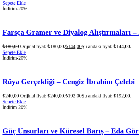
Sepete Ekle
İndirim
-20%
Farsça Gramer ve Diyalog Alıştırmaları 
₺
180,00
Orijinal fiyat: ₺180,00.
₺
144,00
Şu andaki fiyat: ₺144,00.
Sepete Ekle
İndirim
-20%
Rüya Gerçekliği – Cengiz İbrahim Çelebi
₺
240,00
Orijinal fiyat: ₺240,00.
₺
192,00
Şu andaki fiyat: ₺192,00.
Sepete Ekle
İndirim
-20%
Güç Unsurları ve Küresel Barış – Eda G