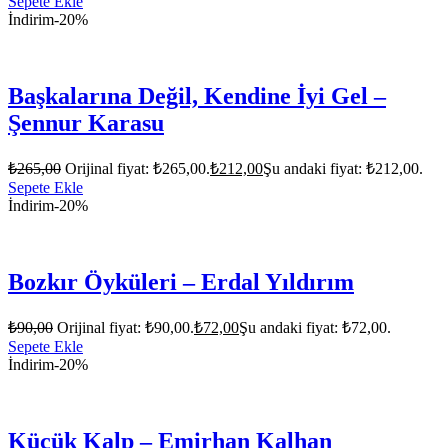
Sepete Ekle
İndirim
-20%
Başkalarına Değil, Kendine İyi Gel –
Şennur Karasu
₺
265,00
Orijinal fiyat: ₺265,00.
₺
212,00
Şu andaki fiyat: ₺212,00.
Sepete Ekle
İndirim
-20%
Bozkır Öyküleri – Erdal Yıldırım
₺
90,00
Orijinal fiyat: ₺90,00.
₺
72,00
Şu andaki fiyat: ₺72,00.
Sepete Ekle
İndirim
-20%
Küçük Kalp – Emirhan Kalhan