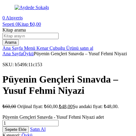
0
Alışveriş
Sepeti
0Kitap
₺
0,00
Kitap arama
Arama
Ana Sayfa
Menü
Kenar Çubuğu
Ürünü satın al
Ana Sayfa
Öykü
Püyenin Gençleri Sınavda – Yusuf Fehmi Niyazi
SKU:
b549fc11c153
Püyenin Gençleri Sınavda –
Yusuf Fehmi Niyazi
₺
60,00
Orijinal fiyat: ₺60,00.
₺
48,00
Şu andaki fiyat: ₺48,00.
Püyenin Gençleri Sınavda - Yusuf Fehmi Niyazi adet
Satın Al
Sepete Ekle
Kategori:
Öykü