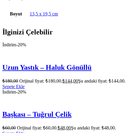
Boyut
13,5 x 19,5 cm
İlginizi Çelebilir
İndirim
-20%
Uzun Yastık – Haluk Gönüllü
₺
180,00
Orijinal fiyat: ₺180,00.
₺
144,00
Şu andaki fiyat: ₺144,00.
Sepete Ekle
İndirim
-20%
Başkası – Tuğrul Çelik
₺
60,00
Orijinal fiyat: ₺60,00.
₺
48,00
Şu andaki fiyat: ₺48,00.