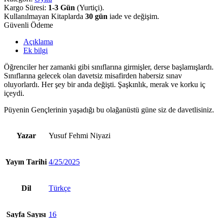
Kargo Süresi:
1-3 Gün
(Yurtiçi).
Kullanılmayan Kitaplarda
30 gün
iade ve değişim.
Güvenli Ödeme
Açıklama
Ek bilgi
Öğrenciler her zamanki gibi sınıflarına girmişler, derse başlamışlardı.
Sınıflarına gelecek olan davetsiz misafirden habersiz sınav
oluyorlardı. Her şey bir anda değişti. Şaşkınlık, merak ve korku iç
içeydi.
Püyenin Gençlerinin yaşadığı bu olağanüstü güne siz de davetlisiniz.
Yazar
Yusuf Fehmi Niyazi
Yayın Tarihi
4/25/2025
Dil
Türkçe
Sayfa Sayısı
16