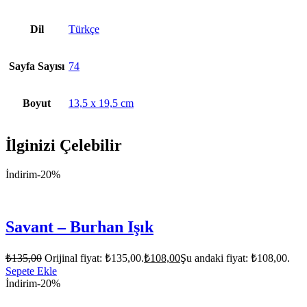
Dil
Türkçe
Sayfa Sayısı
74
Boyut
13,5 x 19,5 cm
İlginizi Çelebilir
İndirim
-20%
Savant – Burhan Işık
₺
135,00
Orijinal fiyat: ₺135,00.
₺
108,00
Şu andaki fiyat: ₺108,00.
Sepete Ekle
İndirim
-20%