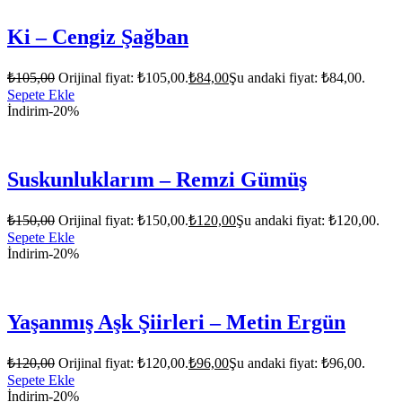
Ki – Cengiz Şağban
₺
105,00
Orijinal fiyat: ₺105,00.
₺
84,00
Şu andaki fiyat: ₺84,00.
Sepete Ekle
İndirim
-20%
Suskunluklarım – Remzi Gümüş
₺
150,00
Orijinal fiyat: ₺150,00.
₺
120,00
Şu andaki fiyat: ₺120,00.
Sepete Ekle
İndirim
-20%
Yaşanmış Aşk Şiirleri – Metin Ergün
₺
120,00
Orijinal fiyat: ₺120,00.
₺
96,00
Şu andaki fiyat: ₺96,00.
Sepete Ekle
İndirim
-20%