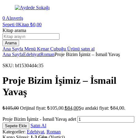
0
Alışveriş
Sepeti
0Kitap
₺
0,00
Kitap arama
Arama
Ana Sayfa
Menü
Kenar Çubuğu
Ürünü satın al
Ana Sayfa
Edebiyat
Roman
Proje Bizim İşimiz – İsmail Yavaş
SKU:
bf15304d4c35
Proje Bizim İşimiz – İsmail
Yavaş
₺
105,00
Orijinal fiyat: ₺105,00.
₺
84,00
Şu andaki fiyat: ₺84,00.
Proje Bizim İşimiz - İsmail Yavaş adet
Satın Al
Sepete Ekle
Kategoriler:
Edebiyat
,
Roman
Kargo Süresi:
1-3 Gün
(Yurtiçi).