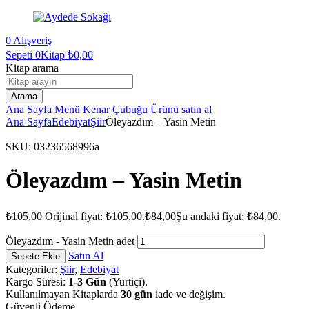
0
Alışveriş
Sepeti
0Kitap
₺
0,00
Kitap arama
Arama
Ana Sayfa
Menü
Kenar Çubuğu
Ürünü satın al
Ana Sayfa
Edebiyat
Şiir
Öleyazdım – Yasin Metin
SKU:
03236568996a
Öleyazdım – Yasin Metin
₺
105,00
Orijinal fiyat: ₺105,00.
₺
84,00
Şu andaki fiyat: ₺84,00.
Öleyazdım - Yasin Metin adet
Satın Al
Sepete Ekle
Kategoriler:
Şiir
,
Edebiyat
Kargo Süresi:
1-3 Gün
(Yurtiçi).
Kullanılmayan Kitaplarda
30 gün
iade ve değişim.
Güvenli Ödeme