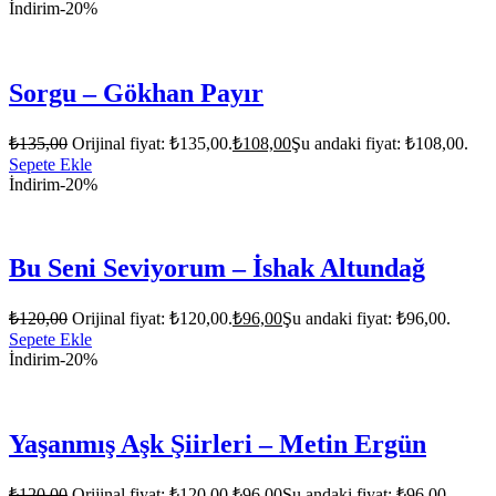
İndirim
-20%
Sorgu – Gökhan Payır
₺
135,00
Orijinal fiyat: ₺135,00.
₺
108,00
Şu andaki fiyat: ₺108,00.
Sepete Ekle
İndirim
-20%
Bu Seni Seviyorum – İshak Altundağ
₺
120,00
Orijinal fiyat: ₺120,00.
₺
96,00
Şu andaki fiyat: ₺96,00.
Sepete Ekle
İndirim
-20%
Yaşanmış Aşk Şiirleri – Metin Ergün
₺
120,00
Orijinal fiyat: ₺120,00.
₺
96,00
Şu andaki fiyat: ₺96,00.