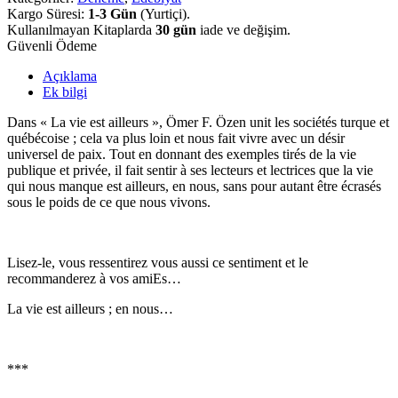
Kargo Süresi:
1-3 Gün
(Yurtiçi).
Kullanılmayan Kitaplarda
30 gün
iade ve değişim.
Güvenli Ödeme
Açıklama
Ek bilgi
Dans « La vie est ailleurs », Ömer F. Özen unit les sociétés turque et
québécoise ; cela va plus loin et nous fait vivre avec un désir
universel de paix. Tout en donnant des exemples tirés de la vie
publique et privée, il fait sentir à ses lecteurs et lectrices que la vie
qui nous manque est ailleurs, en nous, sans pour autant être écrasés
sous le poids de ce que nous vivons.
Lisez-le, vous ressentirez vous aussi ce sentiment et le
recommanderez à vos amiEs…
La vie est ailleurs ; en nous…
***