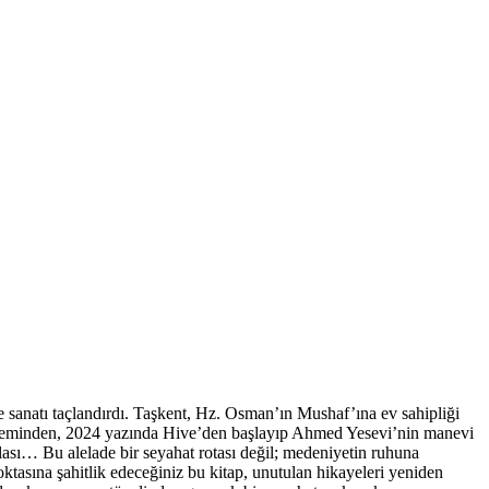
anatı taçlandırdı. Taşkent, Hz. Osman’ın Mushaf’ına ev sahipliği
aleminden, 2024 yazında Hive’den başlayıp Ahmed Yesevi’nin manevi
ası… Bu alelade bir seyahat rotası değil; medeniyetin ruhuna
ktasına şahitlik edeceğiniz bu kitap, unutulan hikayeleri yeniden