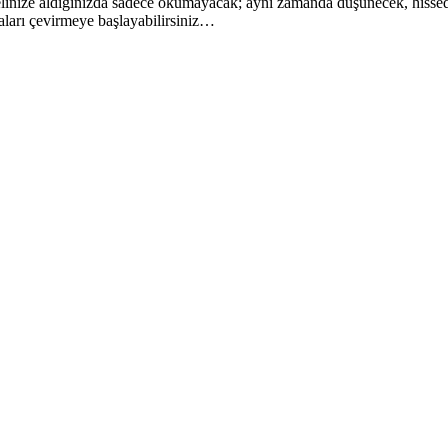
bı elinize aldığınızda sadece okumayacak; aynı zamanda düşünecek, hisse
faları çevirmeye başlayabilirsiniz…