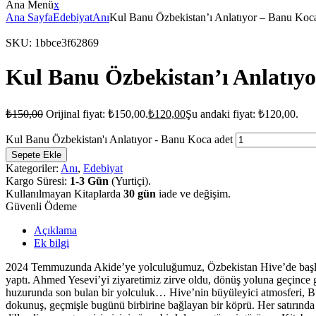
Ana Menü
x
Ana Sayfa
Edebiyat
Anı
Kul Banu Özbekistan’ı Anlatıyor – Banu Koc
SKU:
1bbce3f62869
Kul Banu Özbekistan’ı Anlatıy
₺
150,00
Orijinal fiyat: ₺150,00.
₺
120,00
Şu andaki fiyat: ₺120,00.
Kul Banu Özbekistan'ı Anlatıyor - Banu Koca adet
Sepete Ekle
Kategoriler:
Anı
,
Edebiyat
Kargo Süresi:
1-3 Gün
(Yurtiçi).
Kullanılmayan Kitaplarda
30 gün
iade ve değişim.
Güvenli Ödeme
Açıklama
Ek bilgi
2024 Temmuzunda Akide’ye yolculuğumuz, Özbekistan Hive’de başladı
yaptı. Ahmed Yesevi’yi ziyaretimiz zirve oldu, dönüş yoluna geçin
huzurunda son bulan bir yolculuk… Hive’nin büyüleyici atmosferi, Bu
dokunuş, geçmişle bugünü birbirine bağlayan bir köprü. Her satırında t