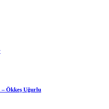
r
 – Ökkeş Uğurlu