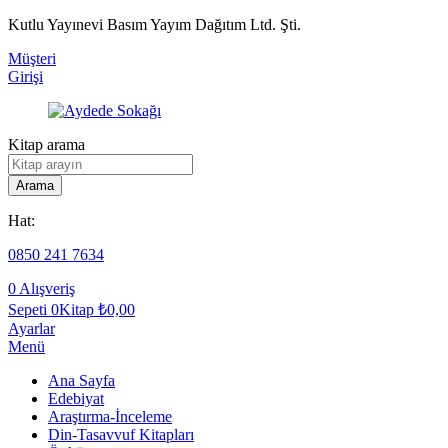
Kutlu Yayınevi Basım Yayım Dağıtım Ltd. Şti.
Müşteri
Girişi
Kitap arama
Arama
Hat:
0850 241 7634
0
Alışveriş
Sepeti
0Kitap
₺
0,00
Ayarlar
Menü
Ana Sayfa
Edebiyat
Araştırma-İnceleme
Din-Tasavvuf Kitapları