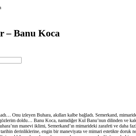
a
or – Banu Koca
… Onu izleyen Buhara, akılları kalbe bağladı. Semerkand, mimaride s
ce gözlerim doldu… Banu Koca, namıdiğer Kul Banu’nun dilinden ve k
hara’nın manevi iklimi, Semerkand’ın mimarideki zarafeti ve daha fazl
arihin derinliklerine, engin bir maneviyata ve mimari estetikte doruk no