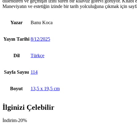
dillendiren ve geçmişin izini süren bir kılavuz görevi görüyor. Kita
Maneviyatın ve estetiğin izinde bir tarih yolculuğuna çıkmak için say
Yazar
Banu Koca
Yayın Tarihi
8/12/2025
Dil
Türkçe
Sayfa Sayısı
114
Boyut
13,5 x 19,5 cm
İlginizi Çelebilir
İndirim
-20%