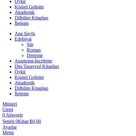
Öykü
Kişisel Gelişim
Akademik
Dilbilim Kitapları
İletişim
Ana Sayfa
Edebiyat
Şiir
Roman
Deneme
Araştırma-İnceleme
Din-Tasavvuf Kitapları
Öykü
Kişisel Gelişim
Akademik
Dilbilim Kitapları
İletişim
Müşteri
Girişi
0
Alışveriş
Sepeti
0Kitap
₺
0,00
Ayarlar
Menü