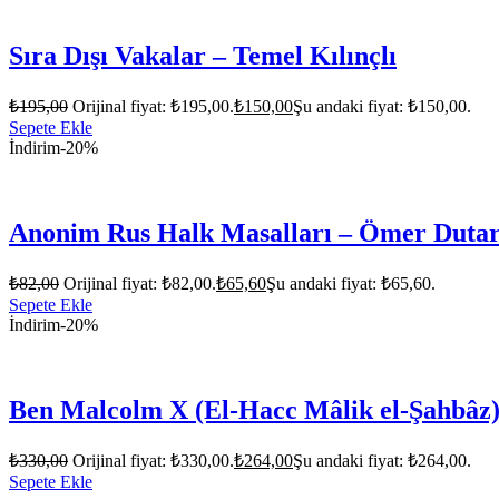
Sıra Dışı Vakalar – Temel Kılınçlı
₺
195,00
Orijinal fiyat: ₺195,00.
₺
150,00
Şu andaki fiyat: ₺150,00.
Sepete Ekle
İndirim
-20%
Anonim Rus Halk Masalları – Ömer Duta
₺
82,00
Orijinal fiyat: ₺82,00.
₺
65,60
Şu andaki fiyat: ₺65,60.
Sepete Ekle
İndirim
-20%
Ben Malcolm X (El-Hacc Mâlik el-Şahbâz)
₺
330,00
Orijinal fiyat: ₺330,00.
₺
264,00
Şu andaki fiyat: ₺264,00.
Sepete Ekle