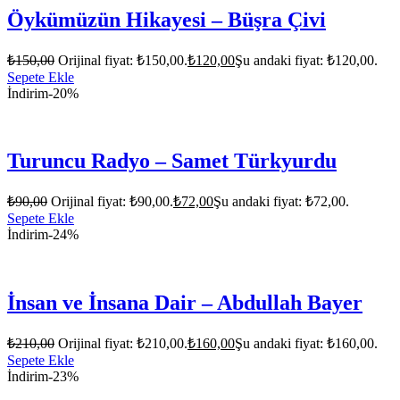
Öykümüzün Hikayesi – Büşra Çivi
₺
150,00
Orijinal fiyat: ₺150,00.
₺
120,00
Şu andaki fiyat: ₺120,00.
Sepete Ekle
İndirim
-20%
Turuncu Radyo – Samet Türkyurdu
₺
90,00
Orijinal fiyat: ₺90,00.
₺
72,00
Şu andaki fiyat: ₺72,00.
Sepete Ekle
İndirim
-24%
İnsan ve İnsana Dair – Abdullah Bayer
₺
210,00
Orijinal fiyat: ₺210,00.
₺
160,00
Şu andaki fiyat: ₺160,00.
Sepete Ekle
İndirim
-23%