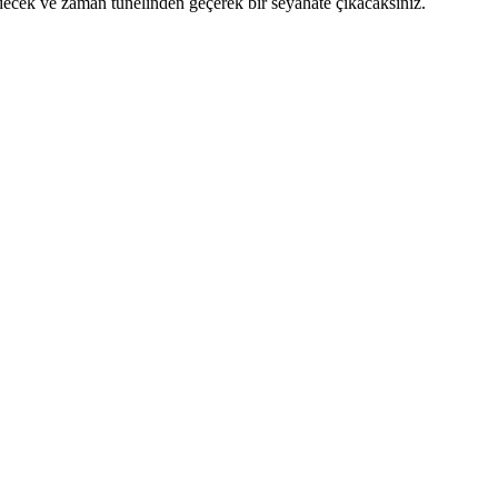
decek ve zaman tünelinden geçerek bir seyahate çıkacaksınız.