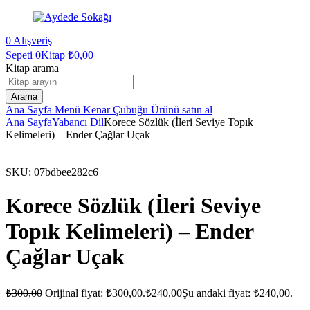
0
Alışveriş
Sepeti
0Kitap
₺
0,00
Kitap arama
Arama
Ana Sayfa
Menü
Kenar Çubuğu
Ürünü satın al
Ana Sayfa
Yabancı Dil
Korece Sözlük (İleri Seviye Topık
Kelimeleri) – Ender Çağlar Uçak
SKU:
07bdbee282c6
Korece Sözlük (İleri Seviye
Topık Kelimeleri) – Ender
Çağlar Uçak
₺
300,00
Orijinal fiyat: ₺300,00.
₺
240,00
Şu andaki fiyat: ₺240,00.