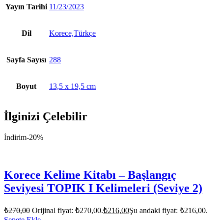
Yayın Tarihi
11/23/2023
Dil
Korece,Türkçe
Sayfa Sayısı
288
Boyut
13,5 x 19,5 cm
İlginizi Çelebilir
İndirim
-20%
Korece Kelime Kitabı – Başlangıç
Seviyesi TOPIK I Kelimeleri (Seviye 2)
₺
270,00
Orijinal fiyat: ₺270,00.
₺
216,00
Şu andaki fiyat: ₺216,00.
Sepete Ekle