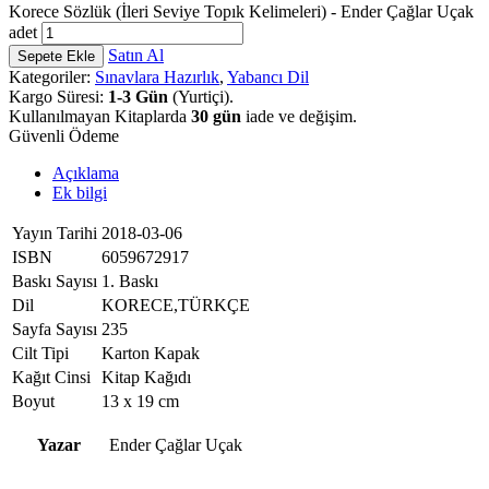
Korece Sözlük (İleri Seviye Topık Kelimeleri) - Ender Çağlar Uçak
adet
Satın Al
Sepete Ekle
Kategoriler:
Sınavlara Hazırlık
,
Yabancı Dil
Kargo Süresi:
1-3 Gün
(Yurtiçi).
Kullanılmayan Kitaplarda
30 gün
iade ve değişim.
Güvenli Ödeme
Açıklama
Ek bilgi
Yayın Tarihi
2018-03-06
ISBN
6059672917
Baskı Sayısı
1. Baskı
Dil
KORECE,TÜRKÇE
Sayfa Sayısı
235
Cilt Tipi
Karton Kapak
Kağıt Cinsi
Kitap Kağıdı
Boyut
13 x 19 cm
Yazar
Ender Çağlar Uçak