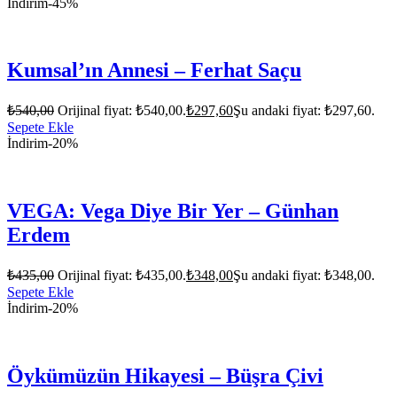
İndirim
-45%
Kumsal’ın Annesi – Ferhat Saçu
₺
540,00
Orijinal fiyat: ₺540,00.
₺
297,60
Şu andaki fiyat: ₺297,60.
Sepete Ekle
İndirim
-20%
VEGA: Vega Diye Bir Yer – Günhan
Erdem
₺
435,00
Orijinal fiyat: ₺435,00.
₺
348,00
Şu andaki fiyat: ₺348,00.
Sepete Ekle
İndirim
-20%
Öykümüzün Hikayesi – Büşra Çivi