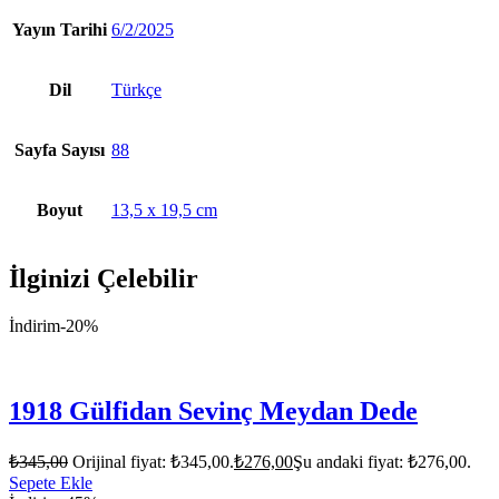
Yayın Tarihi
6/2/2025
Dil
Türkçe
Sayfa Sayısı
88
Boyut
13,5 x 19,5 cm
İlginizi Çelebilir
İndirim
-20%
1918 Gülfidan Sevinç Meydan Dede
₺
345,00
Orijinal fiyat: ₺345,00.
₺
276,00
Şu andaki fiyat: ₺276,00.
Sepete Ekle