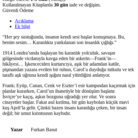
Kullanılmayan Kitaplarda
30 gün
iade ve değişim.
Güvenli Ödeme
Açıklama
Ek bilgi
“Her şey sustuğunda, insanın kendi sesi başlar konuşmaya. Bu,
benim sesim… Karanlıkta yankılanan son insanlık çığlığı.”
1914 Londra’sında başlayan bu karanlık yolculuk, savaşın
gölgesinde vicdanıyla kavga eden bir askerin—Frank’in—
hikâyesi… İşkenceciden kurtarıcıya, aşık bir adamdan katile,
pişmandan yazara evrilen bir ruhun, Carol’a duyduğu tutkulu ve tek
taraflı aşk uğruna kendi ışığını nasıl yitirdiğini anlatıyor.
Frank; Eyüp, Canan, Cenk ve Eszter’i esir kampından kaçırmak için
planlar kurarken, Carol’un ihanetiyle bir dönüşüm başlatır.
İsviçre’ye kaçış, aşkın bozguna uğradığı yer olur. Ve sonra
cinayetler başlar. Fakat asıl kırılma, bir gün kaybolan küçük mavi
kuş April’la gelir. Çünkü bazen insanı karanlığa çeken, bir insan
değil; bir umut kırıntısının kaybıdır.
Yazar
Furkan Basut