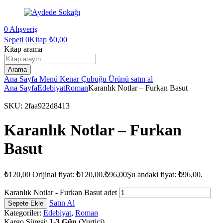
0
Alışveriş
Sepeti
0Kitap
₺
0,00
Kitap arama
Arama
Ana Sayfa
Menü
Kenar Çubuğu
Ürünü satın al
Ana Sayfa
Edebiyat
Roman
Karanlık Notlar – Furkan Basut
SKU:
2faa922d8413
Karanlık Notlar – Furkan
Basut
₺
120,00
Orijinal fiyat: ₺120,00.
₺
96,00
Şu andaki fiyat: ₺96,00.
Karanlık Notlar - Furkan Basut adet
Satın Al
Sepete Ekle
Kategoriler:
Edebiyat
,
Roman
Kargo Süresi:
1-3 Gün
(Yurtiçi).