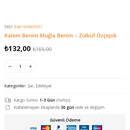
SKU:
8ab1d3de09d7
Kalem Benim Muğla Benim – Zülküf Özçepik
Orijinal
Şu
₺
132,00
₺
165,00
fiyat:
andaki
Kalem Benim Muğla Benim - Zülküf Özçepik adet
₺165,00.
fiyat:
₺132,00.
Kategoriler:
Şiir
,
Edebiyat
Kargo Süresi:
1-3 Gün
(Yurtiçi).
Kullanılmayan Kitaplarda
30 gün
iade ve değişim.
Güvenli Ödeme