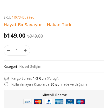
SKU:
1f07343d99ec
Hayat Bir Savaştır – Hakan Türk
Orijinal
Şu
₺
149,00
₺
349,00
fiyat:
andaki
Hayat Bir Savaştır - Hakan Türk adet
₺349,00.
fiyat:
₺149,00.
Kategori:
Kişisel Gelişim
Kargo Süresi:
1-3 Gün
(Yurtiçi).
Kullanılmayan Kitaplarda
30 gün
iade ve değişim.
Güvenli Ödeme