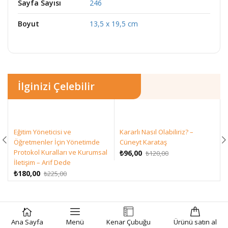
Sayfa Sayısı
246
Boyut
13,5 x 19,5 cm
İlginizi Çelebilir
Eğitim Yöneticisi ve
Kararlı Nasıl Olabiliriz? –
Öğretmenler İçin Yönetimde
Cüneyt Karataş
Protokol Kuralları ve Kurumsal
Orijinal
Şu
₺
96,00
₺
120,00
İletişim – Arif Dede
fiyat:
andaki
Orijinal
Şu
₺120,00.
fiyat:
₺
180,00
₺
225,00
fiyat:
andaki
₺96,00.
₺225,00.
fiyat:
₺180,00.
SEPETE EKLE
SATIN AL
Ana Sayfa
Menü
Kenar Çubuğu
Ürünü satın al