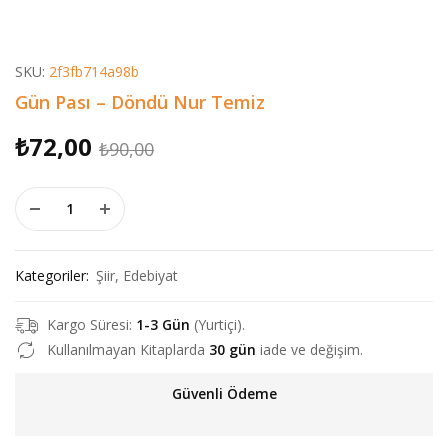
SKU:
2f3fb714a98b
Gün Pası – Döndü Nur Temiz
Orijinal
Şu
₺
72,00
₺
90,00
fiyat:
andaki
Gün Pası - Döndü Nur Temiz adet
₺90,00.
fiyat:
₺72,00.
Kategoriler:
Şiir
,
Edebiyat
Kargo Süresi:
1-3 Gün
(Yurtiçi).
Kullanılmayan Kitaplarda
30 gün
iade ve değişim.
Güvenli Ödeme