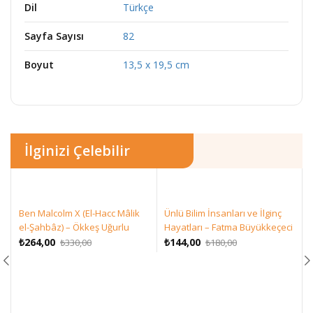
Dil
Türkçe
Sayfa Sayısı
82
Boyut
13,5 x 19,5 cm
İlginizi Çelebilir
Ben Malcolm X (El-Hacc Mâlik
Ünlü Bilim İnsanları ve İlginç
el-Şahbâz) – Ökkeş Uğurlu
Hayatları – Fatma Büyükkeçeci
Orijinal
Şu
Orijinal
Şu
₺
264,00
₺
144,00
₺
330,00
₺
180,00
fiyat:
andaki
fiyat:
andaki
₺330,00.
fiyat:
₺180,00.
fiyat:
₺264,00.
₺144,00.