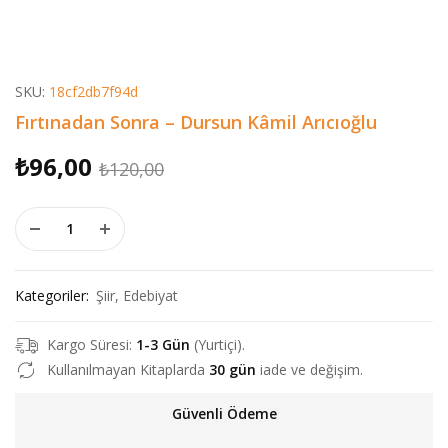
SKU:
18cf2db7f94d
Fırtınadan Sonra – Dursun Kâmil Arıcıoğlu
Orijinal
Şu
₺
96,00
₺
120,00
fiyat:
andaki
Fırtınadan Sonra - Dursun Kâmil Arıcıoğlu adet
₺120,00.
fiyat:
₺96,00.
Kategoriler:
Şiir
,
Edebiyat
Kargo Süresi:
1-3 Gün
(Yurtiçi).
Kullanılmayan Kitaplarda
30 gün
iade ve değişim.
Güvenli Ödeme