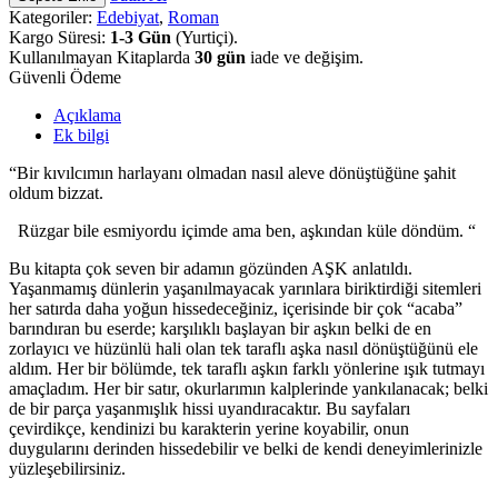
Kategoriler:
Edebiyat
,
Roman
Kargo Süresi:
1-3 Gün
(Yurtiçi).
Kullanılmayan Kitaplarda
30 gün
iade ve değişim.
Güvenli Ödeme
Açıklama
Ek bilgi
“
Bir kıvılcımın harlayanı olmadan nasıl aleve dönüştüğüne şahit
oldum bizzat.
Rüzgar bile esmiyordu içimde ama ben, aşkından küle döndüm. “
Bu kitapta çok seven bir adamın gözünden
AŞK
anlatıldı.
Yaşanmamış dünlerin yaşanılmayacak yarınlara biriktirdiği sitemleri
her satırda daha yoğun hissedeceğiniz, içerisinde bir çok
“acaba”
barındıran bu eserde; karşılıklı başlayan bir aşkın belki de en
zorlayıcı ve hüzünlü hali olan tek taraflı aşka nasıl dönüştüğünü ele
aldım. Her bir bölümde, tek taraflı aşkın farklı yönlerine ışık tutmayı
amaçladım.
Her bir satır, okurlarımın kalplerinde yankılanacak; belki
de bir parça yaşanmışlık hissi uyandıracaktır. Bu sayfaları
çevirdikçe, kendinizi bu karakterin yerine koyabilir, onun
duygularını derinden hissedebilir ve belki de kendi deneyimlerinizle
yüzleşebilirsiniz.