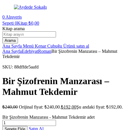
0
Alışveriş
Sepeti
0Kitap
₺
0,00
Kitap arama
Arama
Ana Sayfa
Menü
Kenar Çubuğu
Ürünü satın al
Ana Sayfa
Edebiyat
Roman
Bir Şizofrenin Manzarası – Mahmut
Tekdemir
SKU:
88dffde5aafd
Bir Şizofrenin Manzarası –
Mahmut Tekdemir
₺
240,00
Orijinal fiyat: ₺240,00.
₺
192,00
Şu andaki fiyat: ₺192,00.
Bir Şizofrenin Manzarası - Mahmut Tekdemir adet
Satın Al
Sepete Ekle