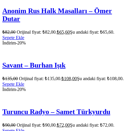
Anonim Rus Halk Masalları – Ömer
Dutar
₺
82,00
Orijinal fiyat: ₺82,00.
₺
65,60
Şu andaki fiyat: ₺65,60.
Sepete Ekle
İndirim
-20%
Savant – Burhan Işık
₺
135,00
Orijinal fiyat: ₺135,00.
₺
108,00
Şu andaki fiyat: ₺108,00.
Sepete Ekle
İndirim
-20%
Turuncu Radyo – Samet Türkyurdu
₺
90,00
Orijinal fiyat: ₺90,00.
₺
72,00
Şu andaki fiyat: ₺72,00.
Sepete Ekle