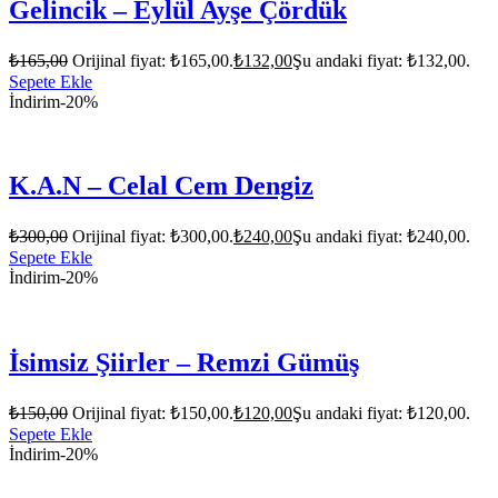
Gelincik – Eylül Ayşe Çördük
₺
165,00
Orijinal fiyat: ₺165,00.
₺
132,00
Şu andaki fiyat: ₺132,00.
Sepete Ekle
İndirim
-20%
K.A.N – Celal Cem Dengiz
₺
300,00
Orijinal fiyat: ₺300,00.
₺
240,00
Şu andaki fiyat: ₺240,00.
Sepete Ekle
İndirim
-20%
İsimsiz Şiirler – Remzi Gümüş
₺
150,00
Orijinal fiyat: ₺150,00.
₺
120,00
Şu andaki fiyat: ₺120,00.
Sepete Ekle
İndirim
-20%