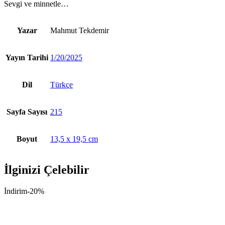
Sevgi ve minnetle
…
Yazar
Mahmut Tekdemir
Yayın Tarihi
1/20/2025
Dil
Türkçe
Sayfa Sayısı
215
Boyut
13,5 x 19,5 cm
İlginizi Çelebilir
İndirim
-20%