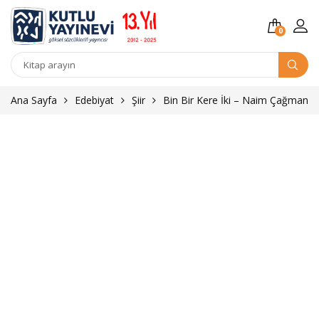
0
Kitap
arama
Ana Sayfa
Edebiyat
Şiir
Bin Bir Kere İki – Naim Çağman