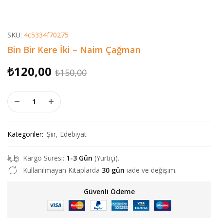
SKU:
4c5334f70275
Bin Bir Kere İki – Naim Çağman
Orijinal
Şu
₺
120,00
₺
150,00
fiyat:
andaki
Bin Bir Kere İki - Naim Çağman adet
₺150,00.
fiyat:
₺120,00.
Kategoriler:
Şiir
,
Edebiyat
Kargo Süresi:
1-3 Gün
(Yurtiçi).
Kullanılmayan Kitaplarda
30 gün
iade ve değişim.
Güvenli Ödeme