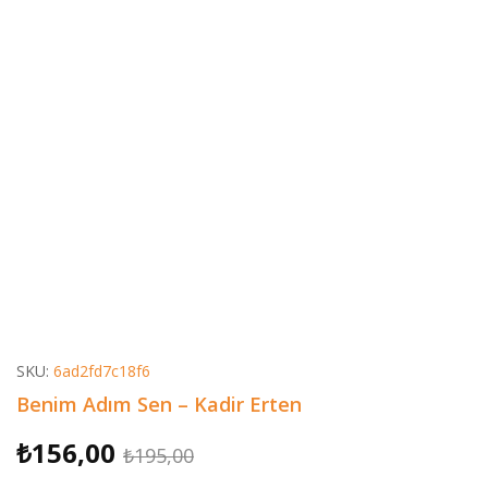
SKU:
6ad2fd7c18f6
Benim Adım Sen – Kadir Erten
Orijinal
Şu
₺
156,00
₺
195,00
fiyat:
andaki