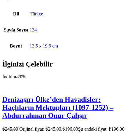
Dil
Türkçe
Sayfa Sayısı
134
Boyut
13,5 x 19,5 cm
İlginizi Çelebilir
İndirim
-20%
Denizaşırı Ülke’den Havadisler:
Haçlıların Mektupları (1097-1252) –
Abdurrahman Onur Çalışır
₺
245,00
Orijinal fiyat: ₺245,00.
₺
196,00
Şu andaki fiyat: ₺196,00.