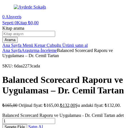
0
Alışveriş
Sepeti
0Kitap
₺
0,00
Kitap arama
Arama
Ana Sayfa
Menü
Kenar Çubuğu
Ürünü satın al
Ana Sayfa
Araştırma-İnceleme
Balanced Scorecard Raporu ve
Uygulaması – Dr. Cemil Tartan
SKU:
6daa2273cada
Balanced Scorecard Raporu ve
Uygulaması – Dr. Cemil Tartan
₺
165,00
Orijinal fiyat: ₺165,00.
₺
132,00
Şu andaki fiyat: ₺132,00.
Balanced Scorecard Raporu ve Uygulaması - Dr. Cemil Tartan adet
Satın Al
Sepete Ekle