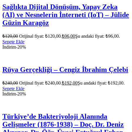
Sağlıkta Dijital Dönüşüm, Yapay Zeka
(AI) ve Nesnelerin İnterneti (IoT) – Jülide
Güzin Karagöz
₺
120,00
Orijinal fiyat: ₺120,00.
₺
96,00
Şu andaki fiyat: ₺96,00.
Sepete Ekle
İndirim
-20%
Rüya Gerçekliği – Cengiz İbrahim Çelebi
₺
240,00
Orijinal fiyat: ₺240,00.
₺
192,00
Şu andaki fiyat: ₺192,00.
Sepete Ekle
İndirim
-20%
Türkiye’de Bakteriyoloji Alanında
Gelişmeler (1876-1938) – Doç. Dr. Deniz