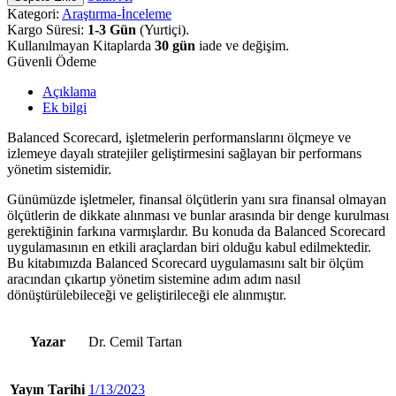
Kategori:
Araştırma-İnceleme
Kargo Süresi:
1-3 Gün
(Yurtiçi).
Kullanılmayan Kitaplarda
30 gün
iade ve değişim.
Güvenli Ödeme
Açıklama
Ek bilgi
Balanced Scorecard, işletmelerin performanslarını ölçmeye ve
izlemeye dayalı stratejiler geliştirmesini sağlayan bir performans
yönetim sistemidir.
Günümüzde işletmeler, finansal ölçütlerin yanı sıra finansal olmayan
ölçütlerin de dikkate alınması ve bunlar arasında bir denge kurulması
gerektiğinin farkına varmışlardır. Bu konuda da Balanced Scorecard
uygulamasının en etkili araçlardan biri olduğu kabul edilmektedir.
Bu kitabımızda Balanced Scorecard uygulamasını salt bir ölçüm
aracından çıkartıp yönetim sistemine adım adım nasıl
dönüştürülebileceği ve geliştirileceği ele alınmıştır.
Yazar
Dr. Cemil Tartan
Yayın Tarihi
1/13/2023