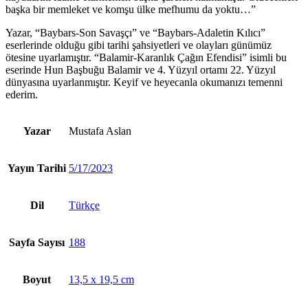
başka bir memleket ve komşu ülke mefhumu da yoktu…”
Yazar, “Baybars-Son Savaşçı” ve “Baybars-Adaletin Kılıcı”
eserlerinde olduğu gibi tarihi şahsiyetleri ve olayları günümüz
ötesine uyarlamıştır. “Balamir-Karanlık Çağın Efendisi” isimli bu
eserinde Hun Başbuğu Balamir ve 4. Yüzyıl ortamı 22. Yüzyıl
dünyasına uyarlanmıştır. Keyif ve heyecanla okumanızı temenni
ederim.
Yazar
Mustafa Aslan
Yayın Tarihi
5/17/2023
Dil
Türkçe
Sayfa Sayısı
188
Boyut
13,5 x 19,5 cm