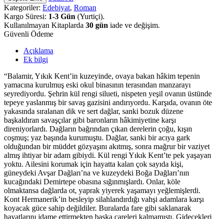
Kategoriler:
Edebiyat
,
Roman
Kargo Süresi:
1-3 Gün
(Yurtiçi).
Kullanılmayan Kitaplarda
30 gün
iade ve değişim.
Güvenli Ödeme
Açıklama
Ek bilgi
“Balamir, Yıkık Kent’in kuzeyinde, ovaya bakan hâkim tepenin
yamacına kurulmuş eski okul binasının terasından manzarayı
seyrediyordu. Şehrin kül rengi silueti, nispeten yeşil ovanın üstünde
tepeye yaslanmış bir savaş gazisini andırıyordu. Karşıda, ovanın öte
yakasında sıralanan dik ve sert dağlar, sanki bozuk düzene
başkaldıran savaşçılar gibi baronların hâkimiyetine karşı
direniyorlardı. Dağların bağrından çıkan derelerin çoğu, kışın
coşmuş; yaz başında kurumuştu. Dağlar, sanki bir acıya gark
olduğundan bir müddet gözyaşını akıtmış, sonra mağrur bir vaziyet
almış ihtiyar bir adam gibiydi. Kül rengi Yıkık Kent’te pek yaşayan
yoktu. Ailesini korumak için hayatta kalan çok sayıda kişi,
güneydeki Avşar Dağları’na ve kuzeydeki Boğa Dağları’nın
kucağındaki Demirtepe obasına sığınmışlardı. Onlar, köle
olmaktansa dağlarda ot, yaprak yiyerek yaşamayı yeğlemişlerdi.
Kont Hermanerik’in besleyip silahlandırdığı vahşi adamlara karşı
koyacak güce sahip değildiler. Buralarda fare gibi saklanarak
hayatlarını idame ettirmekten başka çareleri kalmamıştı. Gidecekleri