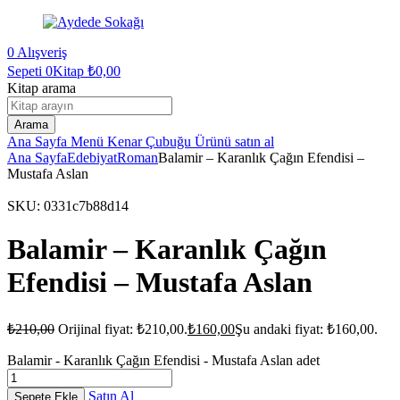
0
Alışveriş
Sepeti
0Kitap
₺
0,00
Kitap arama
Arama
Ana Sayfa
Menü
Kenar Çubuğu
Ürünü satın al
Ana Sayfa
Edebiyat
Roman
Balamir – Karanlık Çağın Efendisi –
Mustafa Aslan
SKU:
0331c7b88d14
Balamir – Karanlık Çağın
Efendisi – Mustafa Aslan
₺
210,00
Orijinal fiyat: ₺210,00.
₺
160,00
Şu andaki fiyat: ₺160,00.
Balamir - Karanlık Çağın Efendisi - Mustafa Aslan adet
Satın Al
Sepete Ekle