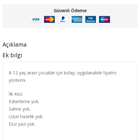
i
i
Güvenli Ödeme
y
y
a
a
t
t
:
:
Açıklama
₺
₺
Ek bilgi
1
8
0
4
8-12 yaş arası çocuklar için kolay, uygulanabilir tiyatro
5
,
yöntemi.
,
0
İlk Kez:
0
0
Ezberleme yok.
0
.
Sahne yok.
.
Uzun hazırlık yok.
Düz yazı yok.