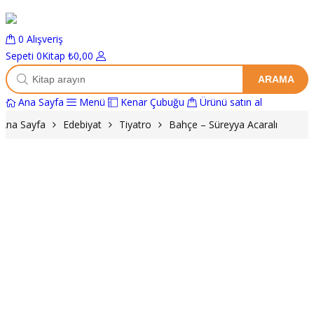
0
Alışveriş
Sepeti
0Kitap
₺
0,00
ARAMA
K
Ana Sayfa
Menü
Kenar Çubuğu
Ürünü satın al
i
t
Ana Sayfa
Edebiyat
Tiyatro
Bahçe – Süreyya Acaralı
a
p
a
r
a
m
a