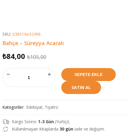
SKU:
038516e32496
Bahçe – Süreyya Acaralı
₺
84,00
O
Ş
₺
105,00
r
u
Bahçe - Süreyya Acaralı adet
i
a
SEPETE EKLE
j
n
SATIN AL
i
d
n
a
Kategoriler:
Edebiyat
,
Tiyatro
a
k
l
i
Kargo Süresi:
1-3 Gün
(Yurtiçi).
f
f
Kullanılmayan Kitaplarda
30 gün
iade ve değişim.