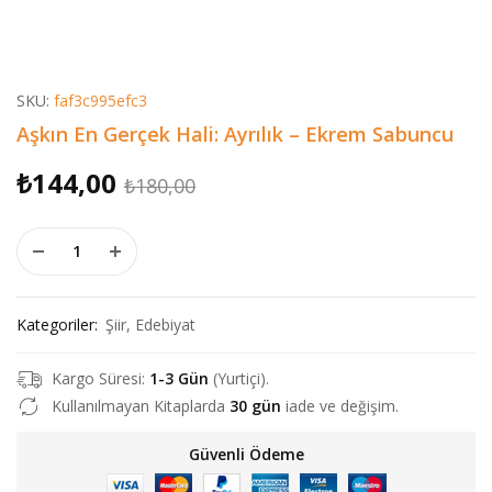
SKU:
faf3c995efc3
Aşkın En Gerçek Hali: Ayrılık – Ekrem Sabuncu
Orijinal
Şu
₺
144,00
₺
180,00
fiyat:
andaki
Aşkın En Gerçek Hali: Ayrılık - Ekrem Sabuncu adet
₺180,00.
fiyat:
₺144,00.
Kategoriler:
Şiir
,
Edebiyat
Kargo Süresi:
1-3 Gün
(Yurtiçi).
Kullanılmayan Kitaplarda
30 gün
iade ve değişim.
Güvenli Ödeme