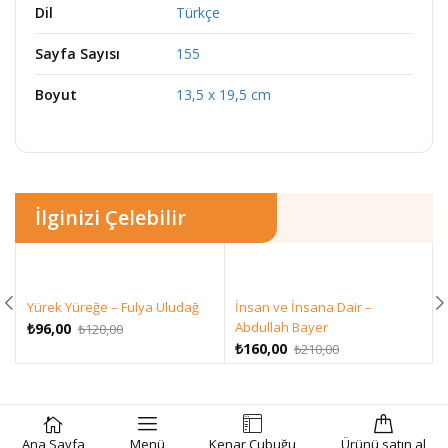
Dil
Türkçe
Sayfa Sayısı
155
Boyut
13,5 x 19,5 cm
İlginizi Çelebilir
Yürek Yüreğe – Fulya Uludağ
İnsan ve İnsana Dair –
Orijinal
Şu
Abdullah Bayer
₺
96,00
₺
120,00
fiyat:
andaki
Orijinal
Şu
₺
160,00
₺
210,00
₺120,00.
fiyat:
fiyat:
andaki
₺96,00.
₺210,00.
fiyat:
₺160,00.
SEPETE EKLE
SATIN AL
Ana Sayfa
Menü
Kenar Çubuğu
Ürünü satın al