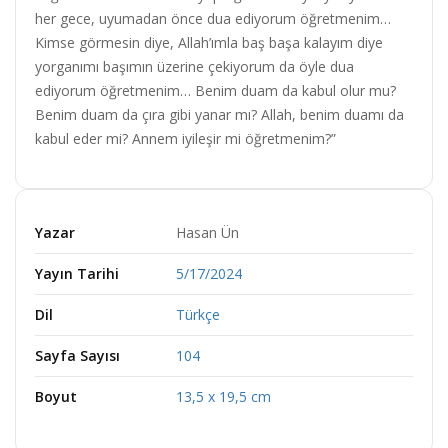
,
,
her gece, uyumadan önce dua ediyorum öğretmenim…
0
0
Kimse görmesin diye, Allah’ımla baş başa kalayım diye
0
0
yorganımı başımın üzerine çekiyorum da öyle dua
.
.
ediyorum öğretmenim… Benim duam da kabul olur mu?
Benim duam da çıra gibi yanar mı? Allah, benim duamı da
kabul eder mi? Annem iyileşir mi öğretmenim?”
Yazar
Hasan Ün
Yayın Tarihi
5/17/2024
Dil
Türkçe
Sayfa Sayısı
104
Boyut
13,5 x 19,5 cm