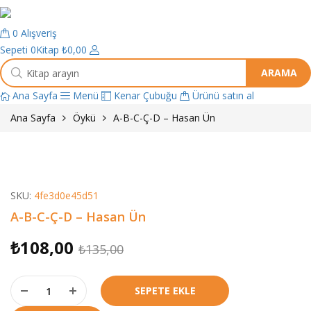
0
Alışveriş
Sepeti
0Kitap
₺
0,00
ARAMA
K
Ana Sayfa
Menü
Kenar Çubuğu
Ürünü satın al
i
t
Ana Sayfa
Öykü
A-B-C-Ç-D – Hasan Ün
a
p
a
r
SKU:
4fe3d0e45d51
a
m
A-B-C-Ç-D – Hasan Ün
a
₺
108,00
O
Ş
₺
135,00
r
u
A-B-C-Ç-D - Hasan Ün adet
i
a
SEPETE EKLE
j
n