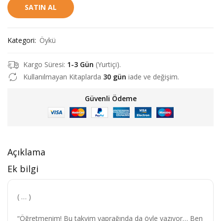
SATIN AL
i
d
n
a
Kategori:
Öykü
a
k
l
i
Kargo Süresi:
1-3 Gün
(Yurtiçi).
f
f
Kullanılmayan Kitaplarda
30 gün
iade ve değişim.
i
i
Güvenli Ödeme
y
y
a
a
t
t
:
:
Açıklama
₺
₺
Ek bilgi
1
1
3
0
( … )
5
8
“Öğretmenim! Bu takvim yaprağında da öyle yazıyor… Ben