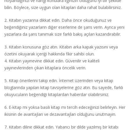
hoşlandığınızı ve hangi konulara ilginizin olduğunu iyi bir şekilde
bilin. Böylece, size uygun olan kitapları daha rahat bulabilirsiniz.
2. Kitabın yazarına dikkat edin. Daha önce okuduğunuz ve
beğendiğiniz yazarların diğer eserlerine de şans verin. Ayrıca yeni
yazarlara da şans tanımak size farklı bakış açıları kazandırabilir.
3. Kitabın konusuna göz atın. Kitabın arka kapak yazısını veya
özetini okuyarak içeriği hakkında fikir sahibi olun.
4. Kitabın yayınevine dikkat edin. Güvenilir ve kaliteli
yayınevlerinden çıkan kitaplara öncelik verin.
5. Kitap önerilerini takip edin. İnternet üzerinden veya kitap
bloglarında yapılan kitap tavsiyelerine göz atın. Bu sayede, farklı
okuyucuların beğendiği kitaplardan haberdar olabilirsiniz.
6. E-kitap mı yoksa basılı kitap mı tercih edeceğinizi belirleyin. Her
ikisinin de avantajları ve dezavantajları olduğunu unutmayın.
7. Kitabın diline dikkat edin. Yabancı bir dilde yazılmış bir kitabı