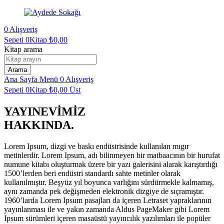
0
Alışveriş
Sepeti
0Kitap
₺
0,00
Kitap arama
Arama
Ana Sayfa
Menü
0
Alışveriş
Sepeti
0Kitap
₺
0,00
Üst
YAYINEVİMİZ
HAKKINDA.
Lorem Ipsum, dizgi ve baskı endüstrisinde kullanılan mıgır
metinlerdir. Lorem Ipsum, adı bilinmeyen bir matbaacının bir hurufat
numune kitabı oluşturmak üzere bir yazı galerisini alarak karıştırdığı
1500’lerden beri endüstri standardı sahte metinler olarak
kullanılmıştır. Beşyüz yıl boyunca varlığını sürdürmekle kalmamış,
aynı zamanda pek değişmeden elektronik dizgiye de sıçramıştır.
1960’larda Lorem Ipsum pasajları da içeren Letraset yapraklarının
yayınlanması ile ve yakın zamanda Aldus PageMaker gibi Lorem
Ipsum sürümleri içeren masaüstü yayıncılık yazılımları ile popüler